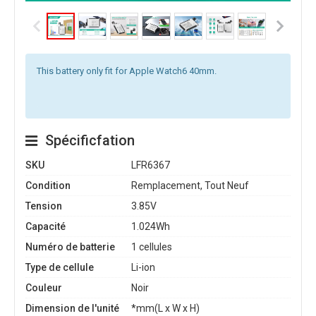
This battery only fit for Apple Watch6 40mm.
Spécificfation
SKU
LFR6367
Condition
Remplacement, Tout Neuf
Tension
3.85V
Capacité
1.024Wh
Numéro de batterie
1 cellules
Type de cellule
Li-ion
Couleur
Noir
Dimension de l'unité
*mm(L x W x H)