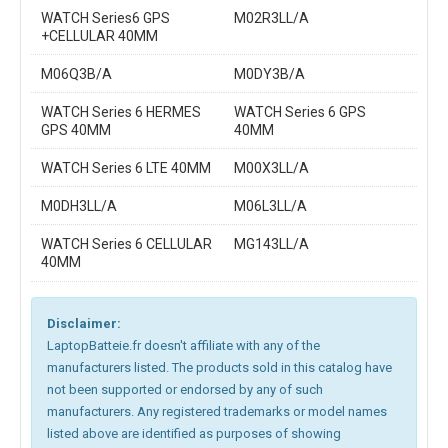
WATCH Series6 GPS
M02R3LL/A
+CELLULAR 40MM
M06Q3B/A
M0DY3B/A
WATCH Series 6 HERMES
WATCH Series 6 GPS
GPS 40MM
40MM
WATCH Series 6 LTE 40MM
M00X3LL/A
M0DH3LL/A
M06L3LL/A
WATCH Series 6 CELLULAR
MG143LL/A
40MM
Disclaimer:
LaptopBatteie.fr doesn't affiliate with any of the
manufacturers listed. The products sold in this catalog have
not been supported or endorsed by any of such
manufacturers. Any registered trademarks or model names
listed above are identified as purposes of showing