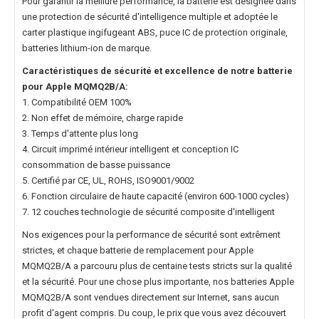
Pour garantir la meillure performance, la batterie est désignée dans
une protection de sécurité d'intelligence multiple et adoptée le
carter plastique ingifugeant ABS, puce IC de protection originale,
batteries lithium-ion de marque.
Caractéristiques de sécurité et excellence de notre
batterie
pour Apple MQMQ2B/A
:
1. Compatibilité OEM 100%
2. Non effet de mémoire, charge rapide
3. Temps d'attente plus long
4. Circuit imprimé intérieur intelligent et conception IC
consommation de basse puissance
5. Certifié par CE, UL, ROHS, ISO9001/9002
6. Fonction circulaire de haute capacité (environ 600-1000 cycles)
7. 12 couches technologie de sécurité composite d'intelligent
Nos exigences pour la performance de sécurité sont extrêment
strictes, et chaque
batterie de remplacement pour Apple
MQMQ2B/A
a parcouru plus de centaine tests stricts sur la qualité
et la sécurité. Pour une chose plus importante, nos
batteries Apple
MQMQ2B/A
sont vendues directement sur Internet, sans aucun
profit d'agent compris. Du coup, le prix que vous avez découvert