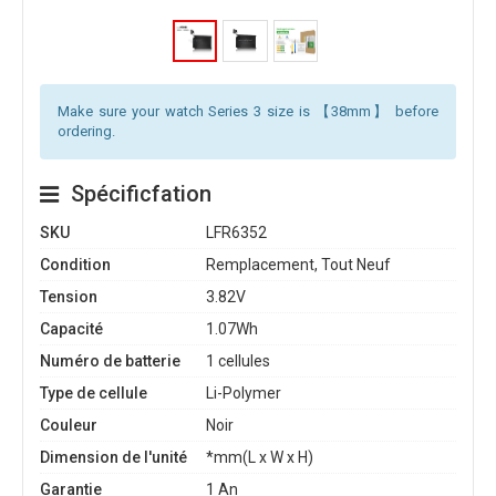
Make sure your watch Series 3 size is 【38mm】 before
ordering.
Spécificfation
SKU
LFR6352
Condition
Remplacement, Tout Neuf
Tension
3.82V
Capacité
1.07Wh
Numéro de batterie
1 cellules
Type de cellule
Li-Polymer
Couleur
Noir
Dimension de l'unité
*mm(L x W x H)
Garantie
1 An