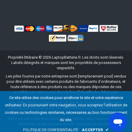
Propriété littéraire ©
2026
LaptopBatterie.fr
. Les droits sont réservés.
Labels désignés et marques sont les propriétés de possesseurs
respectifs.
Les piles fournis par notre entreprise sont [remplacement pour] vendus
pour être utilisés avec certains produits de fabricants d'ordinateurs, et
toute référence à des produits ou des marques déposées de ces
sociétés est uniquement dans le but d'identifier les fabricants
d'ordinateurs avec lesquels nos produits [remplacement pour] peut
Ce site utilise des cookies pour améliorer le site et votre expérience
être utilisé. Notre compagnie et ce site Web ne sont ni affiliés avec,
utilisateur. En poursuivant votre navigation, vous acceptez l'utilisation de
autorisé par une licence par, les distributeurs pour, ni liées en aucune
cookies ou technologies similaires, nécessaires au bon fonctionnement
façon à ces fabricants d'ordinateurs, ni les produits proposés à la
vente sur notre site Web fabriqués ou vendus avec l'autorisation des
du site.
fabricants de les ordinateurs avec lesquels nos produits
[remplacement pour] peuvent être utilisés.
POLITIQUE DE CONFIDENTIALITÉ
ACCEPTER
✔