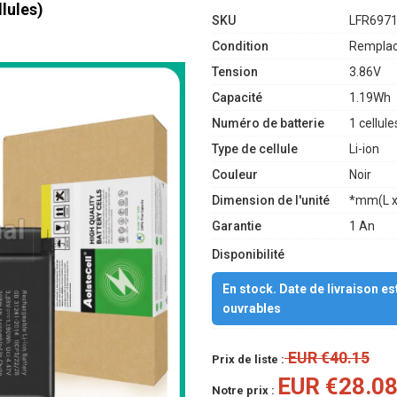
lules)
SKU
LFR697
Condition
Remplac
Tension
3.86V
Capacité
1.19Wh
Numéro de batterie
1 cellule
Type de cellule
Li-ion
Couleur
Noir
Dimension de l'unité
*mm(L x
Garantie
1 An
Disponibilité
En stock. Date de livraison e
ouvrables
EUR €40.15
Prix de liste :
EUR €28.0
Notre prix :