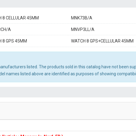
 8 CELLULAR 45MM
MNK73B/A
3CH/A
MNVP3LL/A
 8 GPS 45MM
WATCH 8 GPS+CELLULAR 45MM
 manufacturers listed. The products sold in this catalog have not been s
l names listed above are identified as purposes of showing compatibili