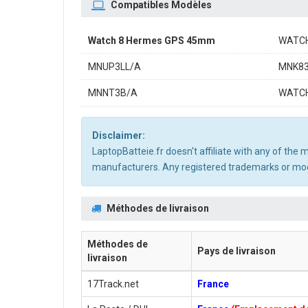
Compatibles Modèles
Watch 8 Hermes GPS 45mm
WATCH
MNUP3LL/A
MNK8
MNNT3B/A
WATCH
Disclaimer:
LaptopBatteie.fr doesn't affiliate with any of the
manufacturers. Any registered trademarks or mode
Méthodes de livraison
Méthodes de
Pays de livraison
livraison
17Track.net
France