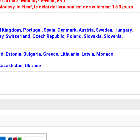
l'article : Moussy-le-Neuf, FR.)
Moussy-le-Neuf, le délai de livraison est de seulement 1 à 3 jours.
d Kingdom, Portugal, Spain, Denmark, Austria, Sweden, Hungary,
ay, Switzerland, Czech Republic, Poland, Slovakia, Slovenia,
d, Estonia, Bulgaria, Greece, Lithuania, Latvia, Monaco
 Kazakhstan, Ukraine