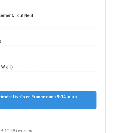
1
ement, Tout Neuf
s
 W x H)
stimée: Livrés en France dans 9-14 jours
8
+ €1.59 Livraison