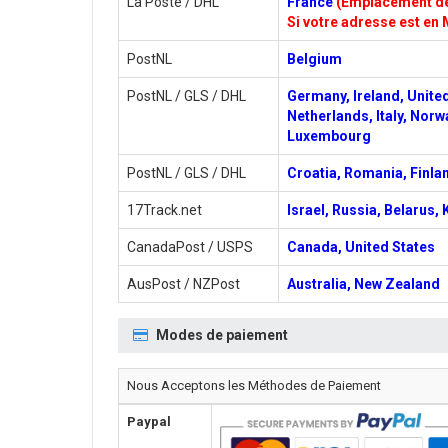
La Poste / DHL
France
(Emplacement de 
Si votre adresse est en 
PostNL
Belgium
PostNL / GLS / DHL
Germany, Ireland, Unite
Netherlands, Italy, Norw
Luxembourg
PostNL / GLS / DHL
Croatia, Romania, Finlan
17Track.net
Israel, Russia, Belarus,
CanadaPost / USPS
Canada, United States
AusPost / NZPost
Australia, New Zealand
Modes de paiement
Nous Acceptons les Méthodes de Paiement
Paypal