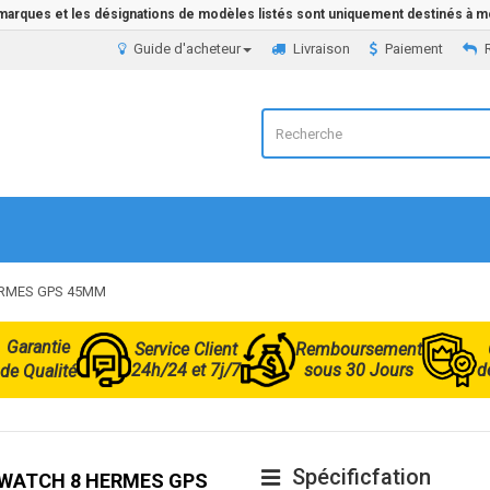
 marques et les désignations de modèles listés sont uniquement destinés à mo
Guide d'acheteur
Livraison
Paiement
HERMES GPS 45MM
Garantie
Service Client
Remboursement
24h/24 et 7j/7
sous 30 Jours
d
de Qualité
Spécificfation
ple WATCH 8 HERMES GPS