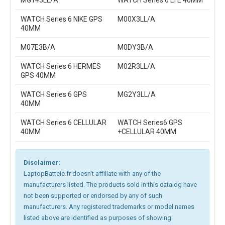
MG143LL/A
WATCH Series 6 LTE 40MM
WATCH Series 6 NIKE GPS
M00X3LL/A
40MM
M07E3B/A
M0DY3B/A
WATCH Series 6 HERMES
M02R3LL/A
GPS 40MM
WATCH Series 6 GPS
MG2Y3LL/A
40MM
WATCH Series 6 CELLULAR
WATCH Series6 GPS
40MM
+CELLULAR 40MM
Disclaimer:
LaptopBatteie.fr doesn't affiliate with any of the
manufacturers listed. The products sold in this catalog have
not been supported or endorsed by any of such
manufacturers. Any registered trademarks or model names
listed above are identified as purposes of showing