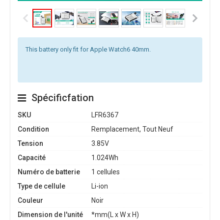
This battery only fit for Apple Watch6 40mm.
Spécificfation
SKU
LFR6367
Condition
Remplacement, Tout Neuf
Tension
3.85V
Capacité
1.024Wh
Numéro de batterie
1 cellules
Type de cellule
Li-ion
Couleur
Noir
Dimension de l'unité
*mm(L x W x H)