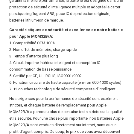
garantir la meillure performance, la batterie est désignée dans une
protection de sécurité d'intelligence multiple et adoptée le carter
plastique ingifugeant ABS, puce IC de protection originale,
batteries lithium-ion de marque.
Caractéristiques de sécurité et excellence de notre
batterie
pour Apple MQM32B/A
:
1. Compatibilité OEM 100%
2. Non effet de mémoire, charge rapide
3. Temps d'attente plus long
4. Circuit imprimé intérieur intelligent et conception IC
consommation de basse puissance
5. Certifié par CE, UL, ROHS, ISO9001/9002
6. Fonction circulaire de haute capacité (environ 600-1000 cycles)
7. 12 couches technologie de sécurité composite d'intelligent
Nos exigences pour la performance de sécurité sont extrêment
strictes, et chaque
batterie de remplacement pour Apple
MQM32B/A
a parcouru plus de centaine tests stricts sur la qualité
et la sécurité. Pour une chose plus importante, nos
batteries Apple
MQM32B/A
sont vendues directement sur Internet, sans aucun
profit d'agent compris. Du coup, le prix que vous avez découvert