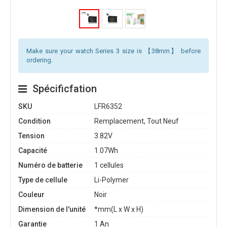
Make sure your watch Series 3 size is 【38mm】 before
ordering.
Spécificfation
SKU
LFR6352
Condition
Remplacement, Tout Neuf
Tension
3.82V
Capacité
1.07Wh
Numéro de batterie
1 cellules
Type de cellule
Li-Polymer
Couleur
Noir
Dimension de l'unité
*mm(L x W x H)
Garantie
1 An