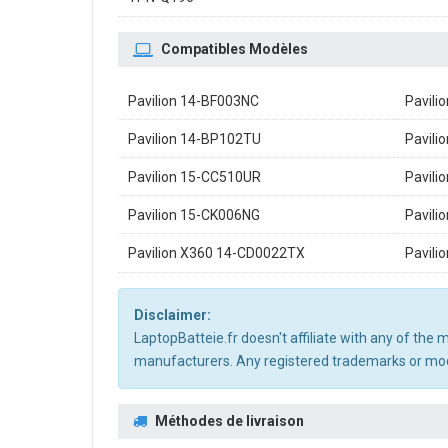
Compatibles Modèles
Pavilion 14-BF003NC
Pavili
Pavilion 14-BP102TU
Pavili
Pavilion 15-CC510UR
Pavili
Pavilion 15-CK006NG
Pavili
Pavilion X360 14-CD0022TX
Pavili
Disclaimer:
LaptopBatteie.fr doesn't affiliate with any of the
manufacturers. Any registered trademarks or mode
Méthodes de livraison