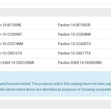
on 14-BF100NE
Pavilion 14-BF100UR
on 15-CC009NT
Pavilion 15-CC058NR
on 15-CC514NM
Pavilion 15-CC600TU
on 15-CK016TX
Pavilion 15-CK017TX
on X360 14-CD0103NIA
Pavilion X360 14-CD0650ND
 manufacturers listed. The products sold in this catalog have not been s
l names listed above are identified as purposes of showing compatibili