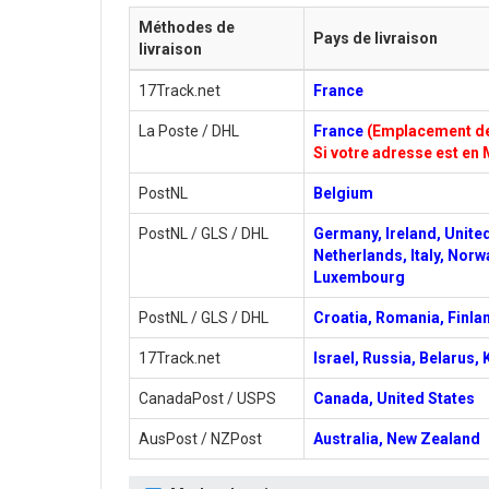
Méthodes de
Pays de livraison
livraison
17Track.net
France
La Poste / DHL
France
(Emplacement de 
Si votre adresse est en 
PostNL
Belgium
PostNL / GLS / DHL
Germany, Ireland, Unite
Netherlands, Italy, Norw
Luxembourg
PostNL / GLS / DHL
Croatia, Romania, Finlan
17Track.net
Israel, Russia, Belarus,
CanadaPost / USPS
Canada, United States
AusPost / NZPost
Australia, New Zealand