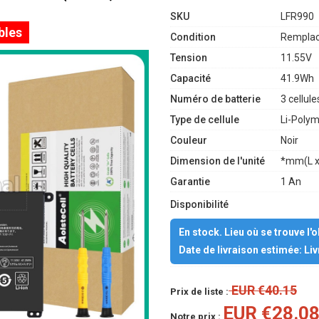
SKU
LFR990
bles
Condition
Remplac
Tension
11.55V
Capacité
41.9Wh
Numéro de batterie
3 cellule
Type de cellule
Li-Poly
Couleur
Noir
Dimension de l'unité
*mm(L x
Garantie
1 An
Disponibilité
En stock. Lieu où se trouve l'
Date de livraison estimée: Li
EUR €40.15
Prix de liste :
EUR €28.0
Notre prix :