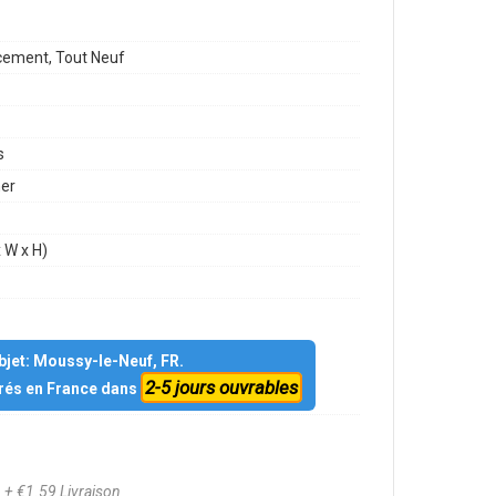
ement, Tout Neuf
s
mer
 W x H)
objet: Moussy-le-Neuf, FR.
2-5 jours ouvrables
vrés en France dans
8
+ €1.59 Livraison