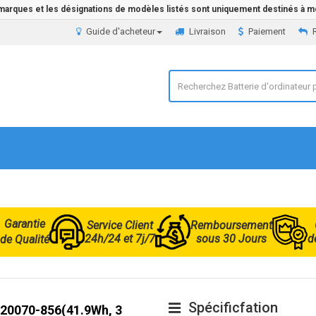
 marques et les désignations de modèles listés sont uniquement destinés à mo
Guide d'acheteur
Livraison
Paiement
Garantie
Service Client
Remboursement
24h/24 et 7j/7
sous 30 Jours
d
de Qualité
Spécificfation
 920070-856(41.9Wh, 3