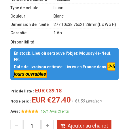
Type de cellule
Li-ion
Couleur
Blanc
Dimension de l'unité
277.10x38.76x21.28mm(L x W x H)
Garantie
1 An
Disponibilité
En stock. Lieu où se trouve l'objet: Moussy-le-Neuf,
FR.
2-5
Date de livraison estimée: Livrés en France dans
jours ouvrables
EUR €39.18
Prix de liste :
EUR €27.40
+ €1.59 Livraison
Notre prix :
Avis :
1671 Avis Clients
Ajouter au chariot