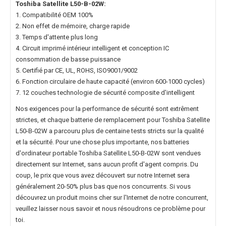
Toshiba Satellite L50-B-02W
:
1. Compatibilité OEM 100%
2. Non effet de mémoire, charge rapide
3. Temps d'attente plus long
4. Circuit imprimé intérieur intelligent et conception IC
consommation de basse puissance
5. Certifié par CE, UL, ROHS, ISO9001/9002
6. Fonction circulaire de haute capacité (environ 600-1000 cycles)
7. 12 couches technologie de sécurité composite d'intelligent
Nos exigences pour la performance de sécurité sont extrêment
strictes, et chaque
batterie de remplacement pour Toshiba Satellite
L50-B-02W
a parcouru plus de centaine tests stricts sur la qualité
et la sécurité. Pour une chose plus importante, nos
batteries
d'ordinateur portable Toshiba Satellite L50-B-02W
sont vendues
directement sur Internet, sans aucun profit d'agent compris. Du
coup, le prix que vous avez découvert sur notre Internet sera
généralement 20-50% plus bas que nos concurrents. Si vous
découvrez un produit moins cher sur l'Internet de notre concurrent,
veuillez laisser nous savoir et nous résoudrons ce problème pour
toi.