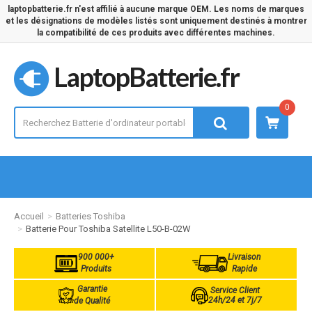
laptopbatterie.fr n'est affilié à aucune marque OEM. Les noms de marques
et les désignations de modèles listés sont uniquement destinés à montrer
la compatibilité de ces produits avec différentes machines.
LaptopBatterie.fr
0
Accueil
Batteries Toshiba
Batterie Pour Toshiba Satellite L50-B-02W
900 000+
Livraison
Produits
Rapide
Garantie
Service Client
24h/24 et 7j/7
de Qualité