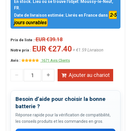
En stock. Lieu où se trouve l'objet: Moussy-le-Neuf,
FR.
2-5
Date de livraison estimée: Livrés en France dans
jours ouvrables
EUR €39.18
Prix de liste :
EUR €27.40
+ €1.59 Livraison
Notre prix :
Avis :
1671 Avis Clients
Ajouter au chariot
Besoin d’aide pour choisir la bonne
batterie ?
Réponse rapide pour la vérification de compatibilité,
les conseils produits et les commandes en gros.