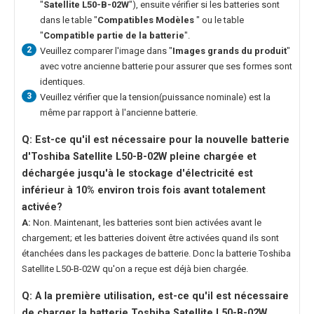
"
Satellite L50-B-02W
"), ensuite vérifier si les batteries sont
dans le table "
Compatibles Modèles
" ou le table
"
Compatible partie de la batterie
".
2
Veuillez comparer l'image dans "
Images grands du produit
"
avec votre ancienne batterie pour assurer que ses formes sont
identiques.
3
Veuillez vérifier que la tension(puissance nominale) est la
même par rapport à l'ancienne batterie.
Q: Est-ce qu'il est nécessaire pour la nouvelle
batterie
d'Toshiba Satellite L50-B-02W
pleine chargée et
déchargée jusqu'à le stockage d'électricité est
inférieur à 10% environ trois fois avant totalement
activée?
A:
Non. Maintenant, les batteries sont bien activées avant le
chargement; et les batteries doivent être activées quand ils sont
étanchées dans les packages de batterie. Donc la
batterie Toshiba
Satellite L50-B-02W
qu'on a reçue est déjà bien chargée.
Q: A la première utilisation, est-ce qu'il est nécessaire
de charger la
batterie Toshiba Satellite L50-B-02W