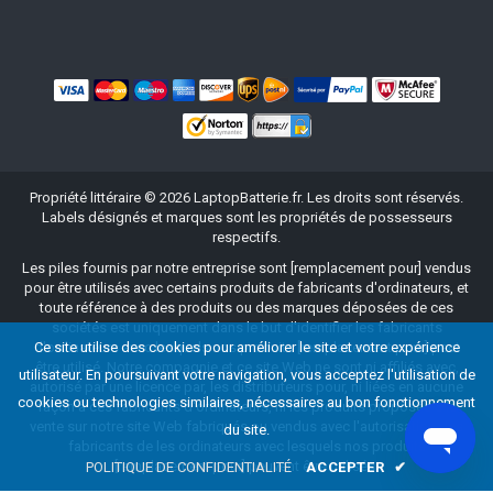
Propriété littéraire ©
2026
LaptopBatterie.fr
. Les droits sont réservés.
Labels désignés et marques sont les propriétés de possesseurs
respectifs.
Les piles fournis par notre entreprise sont [remplacement pour] vendus
pour être utilisés avec certains produits de fabricants d'ordinateurs, et
toute référence à des produits ou des marques déposées de ces
sociétés est uniquement dans le but d'identifier les fabricants
Ce site utilise des cookies pour améliorer le site et votre expérience
d'ordinateurs avec lesquels nos produits [remplacement pour] peut
être utilisé. Notre compagnie et ce site Web ne sont ni affiliés avec,
utilisateur. En poursuivant votre navigation, vous acceptez l'utilisation de
autorisé par une licence par, les distributeurs pour, ni liées en aucune
cookies ou technologies similaires, nécessaires au bon fonctionnement
façon à ces fabricants d'ordinateurs, ni les produits proposés à la
vente sur notre site Web fabriqués ou vendus avec l'autorisation des
du site.
fabricants de les ordinateurs avec lesquels nos produits
[remplacement pour] peuvent être utilisés.
POLITIQUE DE CONFIDENTIALITÉ
ACCEPTER
✔