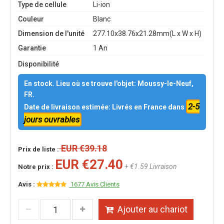
Type de cellule
Li-ion
Couleur
Blanc
Dimension de l'unité
277.10x38.76x21.28mm(L x W x H)
Garantie
1 An
Disponibilité
En stock. Lieu où se trouve l'objet: Moussy-le-Neuf,
FR.
2-5
Date de livraison estimée: Livrés en France dans
jours ouvrables
EUR €39.18
Prix de liste :
EUR €27.40
+ €1.59 Livraison
Notre prix :
Avis :
1677 Avis Clients
Ajouter au chariot