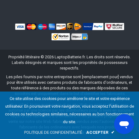
Propriété littéraire ©
2026
LaptopBatterie.fr
. Les droits sont réservés.
Labels désignés et marques sont les propriétés de possesseurs
respectifs.
Les piles fournis par notre entreprise sont [remplacement pour] vendus
pour être utilisés avec certains produits de fabricants d'ordinateurs, et
toute référence à des produits ou des marques déposées de ces
sociétés est uniquement dans le but d'identifier les fabricants
Ce site utilise des cookies pour améliorer le site et votre expérience
d'ordinateurs avec lesquels nos produits [remplacement pour] peut
être utilisé. Notre compagnie et ce site Web ne sont ni affiliés avec,
utilisateur. En poursuivant votre navigation, vous acceptez l'utilisation de
autorisé par une licence par, les distributeurs pour, ni liées en aucune
cookies ou technologies similaires, nécessaires au bon fonctionnement
façon à ces fabricants d'ordinateurs, ni les produits proposés à la
vente sur notre site Web fabriqués ou vendus avec l'autorisation des
du site.
fabricants de les ordinateurs avec lesquels nos produits
POLITIQUE DE CONFIDENTIALITÉ
ACCEPTER
✔
[remplacement pour] peuvent être utilisés.