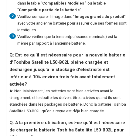
dans le table "
Compatibles Modèles
" ou le table
"
Compatible partie de la batterie
".
2
Veuillez comparer l'image dans "
Images grands du produit
"
avec votre ancienne batterie pour assurer que ses formes sont
identiques.
3
Veuillez vérifier que la tension(puissance nominale) est la
même par rapport à l'ancienne batterie.
Q: Est-ce qu'il est nécessaire pour la nouvelle
batterie
d'Toshiba Satellite L50-B02L
pleine chargée et
déchargée jusqu'à le stockage d'électricité est
inférieur à 10% environ trois fois avant totalement
activée?
A:
Non. Maintenant, les batteries sont bien activées avant le
chargement; et les batteries doivent être activées quand ils sont
étanchées dans les packages de batterie. Donc la
batterie Toshiba
Satellite L50-B02L
qu'on a reçue est déjà bien chargée.
Q: A la première utilisation, est-ce qu'il est nécessaire
de charger la
batterie Toshiba Satellite L50-B02L
pour