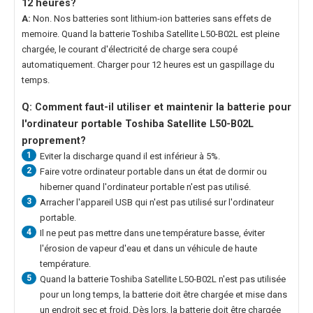
12 heures?
A:
Non. Nos batteries sont lithium-ion batteries sans effets de
memoire. Quand la
batterie Toshiba Satellite L50-B02L
est pleine
chargée, le courant d'électricité de charge sera coupé
automatiquement. Charger pour 12 heures est un gaspillage du
temps.
Q: Comment faut-il utiliser et maintenir la
batterie pour
l'ordinateur portable Toshiba Satellite L50-B02L
proprement?
1
Eviter la discharge quand il est inférieur à 5%.
2
Faire votre ordinateur portable dans un état de dormir ou
hiberner quand l'ordinateur portable n'est pas utilisé.
3
Arracher l'appareil USB qui n'est pas utilisé sur l'ordinateur
portable.
4
Il ne peut pas mettre dans une température basse, éviter
l'érosion de vapeur d'eau et dans un véhicule de haute
température.
5
Quand la
batterie Toshiba Satellite L50-B02L
n'est pas utilisée
pour un long temps, la batterie doit être chargée et mise dans
un endroit sec et froid. Dès lors, la batterie doit être chargée