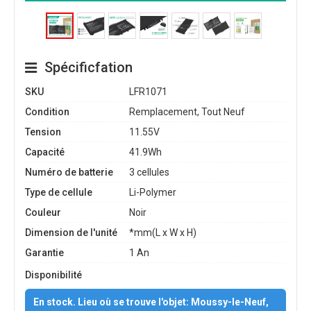
Spécificfation
SKU
LFR1071
Condition
Remplacement, Tout Neuf
Tension
11.55V
Capacité
41.9Wh
Numéro de batterie
3 cellules
Type de cellule
Li-Polymer
Couleur
Noir
Dimension de l'unité
*mm(L x W x H)
Garantie
1 An
Disponibilité
En stock. Lieu où se trouve l'objet: Moussy-le-Neuf,