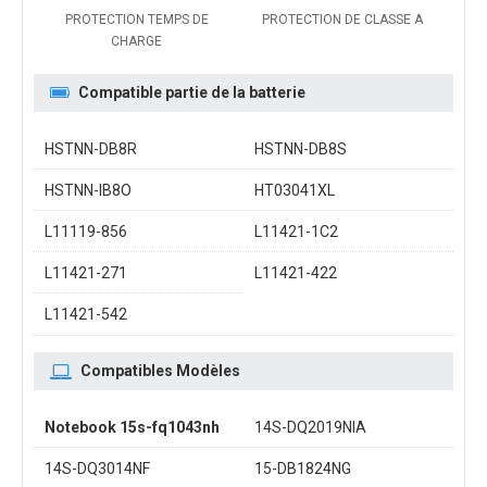
PROTECTION TEMPS DE
PROTECTION DE CLASSE A
CHARGE
Compatible partie de la batterie
HSTNN-DB8R
HSTNN-DB8S
HSTNN-IB8O
HT03041XL
L11119-856
L11421-1C2
L11421-271
L11421-422
L11421-542
Compatibles Modèles
Notebook 15s-fq1043nh
14S-DQ2019NIA
14S-DQ3014NF
15-DB1824NG