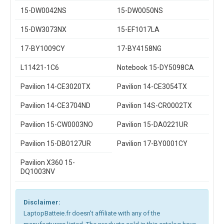
15-DW0042NS
15-DW0050NS
15-DW3073NX
15-EF1017LA
17-BY1009CY
17-BY4158NG
L11421-1C6
Notebook 15-DY5098CA
Pavilion 14-CE3020TX
Pavilion 14-CE3054TX
Pavilion 14-CE3704ND
Pavilion 14S-CR0002TX
Pavilion 15-CW0003NO
Pavilion 15-DA0221UR
Pavilion 15-DB0127UR
Pavilion 17-BY0001CY
Pavilion X360 15-
DQ1003NV
Disclaimer:
LaptopBatteie.fr doesn't affiliate with any of the