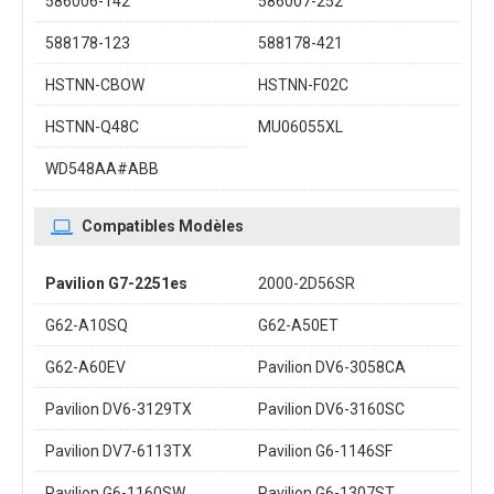
586006-142
586007-252
588178-123
588178-421
HSTNN-CBOW
HSTNN-F02C
HSTNN-Q48C
MU06055XL
WD548AA#ABB
Compatibles Modèles
Pavilion G7-2251es
2000-2D56SR
G62-A10SQ
G62-A50ET
G62-A60EV
Pavilion DV6-3058CA
Pavilion DV6-3129TX
Pavilion DV6-3160SC
Pavilion DV7-6113TX
Pavilion G6-1146SF
Pavilion G6-1160SW
Pavilion G6-1307ST