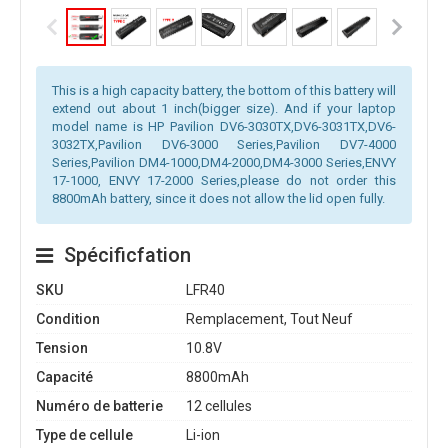
This is a high capacity battery, the bottom of this battery will
extend out about 1 inch(bigger size). And if your laptop
model name is HP Pavilion DV6-3030TX,DV6-3031TX,DV6-
3032TX,Pavilion DV6-3000 Series,Pavilion DV7-4000
Series,Pavilion DM4-1000,DM4-2000,DM4-3000 Series,ENVY
17-1000, ENVY 17-2000 Series,please do not order this
8800mAh battery, since it does not allow the lid open fully.
Spécificfation
SKU
LFR40
Condition
Remplacement, Tout Neuf
Tension
10.8V
Capacité
8800mAh
Numéro de batterie
12 cellules
Type de cellule
Li-ion