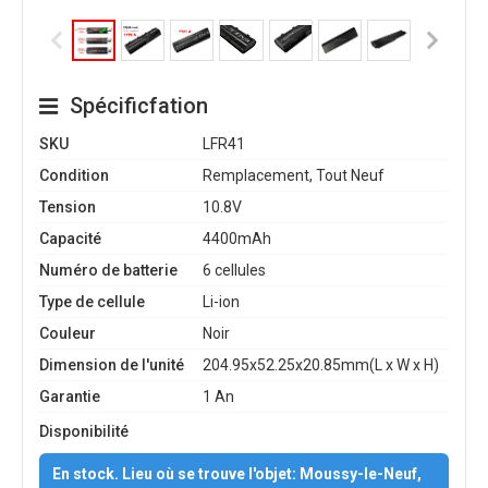
Spécificfation
SKU
LFR41
Condition
Remplacement, Tout Neuf
Tension
10.8V
Capacité
4400mAh
Numéro de batterie
6 cellules
Type de cellule
Li-ion
Couleur
Noir
Dimension de l'unité
204.95x52.25x20.85mm(L x W x H)
Garantie
1 An
Disponibilité
En stock. Lieu où se trouve l'objet: Moussy-le-Neuf,