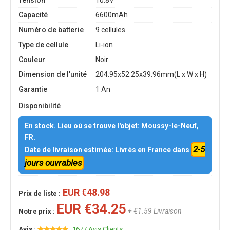
Tension
10.8V
Capacité
6600mAh
Numéro de batterie
9 cellules
Type de cellule
Li-ion
Couleur
Noir
Dimension de l'unité
204.95x52.25x39.96mm(L x W x H)
Garantie
1 An
Disponibilité
En stock. Lieu où se trouve l'objet: Moussy-le-Neuf,
FR.
2-5
Date de livraison estimée: Livrés en France dans
jours ouvrables
EUR €48.98
Prix de liste :
EUR €34.25
+ €1.59 Livraison
Notre prix :
Avis :
1677 Avis Clients