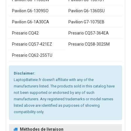
Pavilion G6-1309SO
Pavilion G6-1360SU
Pavilion G6-1A30CA
Pavilion G7-1075EB
Presario CQ42
Presario CQ57-364EA
Presario CQ57-421EZ
Presario CQ58-302SM
Presario CQ62-255TU
Disclaimer:
LaptopBatteie.fr doesn't affiliate with any of the
manufacturers listed. The products sold in this catalog have
not been supported or endorsed by any of such
manufacturers. Any registered trademarks or model names
listed above are identified as purposes of showing
compatibility only.
Méthodes de livraison