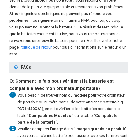
veuillez tout d'abord nous contacter. Nous répondrons votre
demande le plus vite que possible et résoudrons vos problèmes.
Si nos ingénieurs techniques ne peuvent pas résoudre vos
problèmes, nous générerons un numéro RMA pour toi, du coup,
vous pouvez nous rendre la batterie. Si le résultat de test indique
que la batterie rendue est fautive, nous vous rembourserons ou
renvoyerons une nouvelle batterie pour rien. Veuillez visiter notre
page
Politique de retour
pour plus d'informations sur le retour d'un
item.
FAQs
Q: Comment je fais pour vérifier si la batterie est
compatible avec mon ordinateur portable?
1
Vous besoin de trouver nom du modèle pour votre ordinateur
de portable ou numéro partiel de votre ancienne batterie(e.g.
"
G71-430CA
"), ensuite vérifier si les batteries sont dans le
table "
Compatibles Modèles
" ou le table "
Compatible
partie de la batterie
".
2
Veuillez comparer l'image dans "
Images grands du produit
"
avec votre ancienne batterie pour assurer que ses formes sont