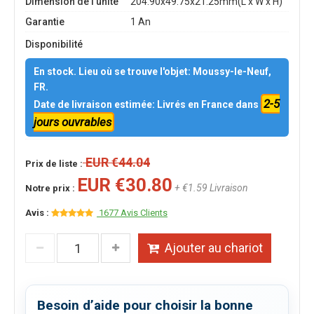
Dimension de l'unité
204.90x49.75x21.25mm(L x W x H)
Garantie
1 An
Disponibilité
En stock. Lieu où se trouve l'objet: Moussy-le-Neuf,
FR.
2-5
Date de livraison estimée: Livrés en France dans
jours ouvrables
EUR €44.04
Prix de liste :
EUR €30.80
+ €1.59 Livraison
Notre prix :
Avis :
1677 Avis Clients
Ajouter au chariot
Besoin d’aide pour choisir la bonne