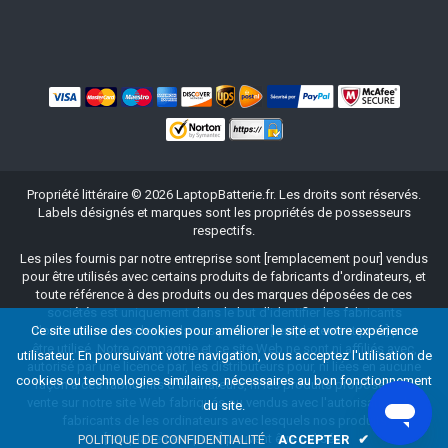
Propriété littéraire ©
2026
LaptopBatterie.fr
. Les droits sont réservés.
Labels désignés et marques sont les propriétés de possesseurs
respectifs.
Les piles fournis par notre entreprise sont [remplacement pour] vendus
pour être utilisés avec certains produits de fabricants d'ordinateurs, et
toute référence à des produits ou des marques déposées de ces
sociétés est uniquement dans le but d'identifier les fabricants
Ce site utilise des cookies pour améliorer le site et votre expérience
d'ordinateurs avec lesquels nos produits [remplacement pour] peut
être utilisé. Notre compagnie et ce site Web ne sont ni affiliés avec,
utilisateur. En poursuivant votre navigation, vous acceptez l'utilisation de
autorisé par une licence par, les distributeurs pour, ni liées en aucune
cookies ou technologies similaires, nécessaires au bon fonctionnement
façon à ces fabricants d'ordinateurs, ni les produits proposés à la
vente sur notre site Web fabriqués ou vendus avec l'autorisation des
du site.
fabricants de les ordinateurs avec lesquels nos produits
[remplacement pour] peuvent être utilisés.
POLITIQUE DE CONFIDENTIALITÉ
ACCEPTER
✔