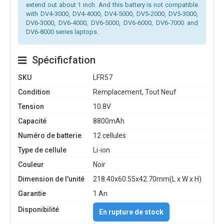
extend out about 1 inch. And this battery is not compatible
with DV4-3000, DV4-4000, DV4-5000, DV5-2000, DV5-3000,
DV6-3000, DV6-4000, DV6-5000, DV6-6000, DV6-7000 and
DV6-8000 series laptops.
Spécificfation
SKU
LFR57
Condition
Remplacement, Tout Neuf
Tension
10.8V
Capacité
8800mAh
Numéro de batterie
12 cellules
Type de cellule
Li-ion
Couleur
Noir
Dimension de l'unité
218.40x60.55x42.70mm(L x W x H)
Garantie
1 An
Disponibilité
En rupture de stock