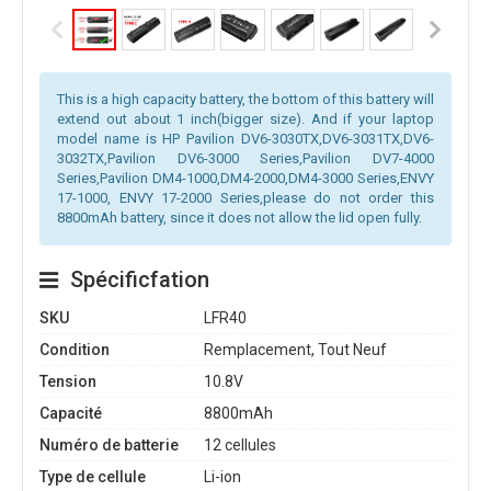
This is a high capacity battery, the bottom of this battery will
extend out about 1 inch(bigger size). And if your laptop
model name is HP Pavilion DV6-3030TX,DV6-3031TX,DV6-
3032TX,Pavilion DV6-3000 Series,Pavilion DV7-4000
Series,Pavilion DM4-1000,DM4-2000,DM4-3000 Series,ENVY
17-1000, ENVY 17-2000 Series,please do not order this
8800mAh battery, since it does not allow the lid open fully.
Spécificfation
SKU
LFR40
Condition
Remplacement, Tout Neuf
Tension
10.8V
Capacité
8800mAh
Numéro de batterie
12 cellules
Type de cellule
Li-ion