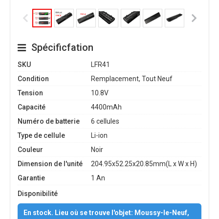
Spécificfation
SKU
LFR41
Condition
Remplacement, Tout Neuf
Tension
10.8V
Capacité
4400mAh
Numéro de batterie
6 cellules
Type de cellule
Li-ion
Couleur
Noir
Dimension de l'unité
204.95x52.25x20.85mm(L x W x H)
Garantie
1 An
Disponibilité
En stock. Lieu où se trouve l'objet: Moussy-le-Neuf,