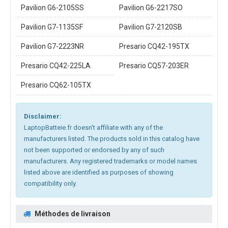
Pavilion G6-2105SS
Pavilion G6-2217SO
Pavilion G7-1135SF
Pavilion G7-2120SB
Pavilion G7-2223NR
Presario CQ42-195TX
Presario CQ42-225LA
Presario CQ57-203ER
Presario CQ62-105TX
Disclaimer:
LaptopBatteie.fr doesn't affiliate with any of the
manufacturers listed. The products sold in this catalog have
not been supported or endorsed by any of such
manufacturers. Any registered trademarks or model names
listed above are identified as purposes of showing
compatibility only.
Méthodes de livraison