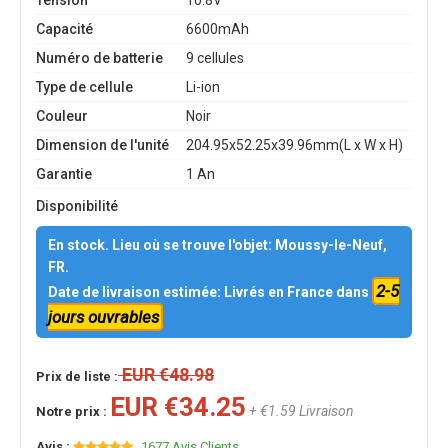
Tension
10.8V
Capacité
6600mAh
Numéro de batterie
9 cellules
Type de cellule
Li-ion
Couleur
Noir
Dimension de l'unité
204.95x52.25x39.96mm(L x W x H)
Garantie
1 An
Disponibilité
En stock. Lieu où se trouve l'objet: Moussy-le-Neuf,
FR.
2-5
Date de livraison estimée: Livrés en France dans
jours ouvrables
EUR €48.98
Prix de liste :
EUR €34.25
+ €1.59 Livraison
Notre prix :
Avis :
1677 Avis Clients