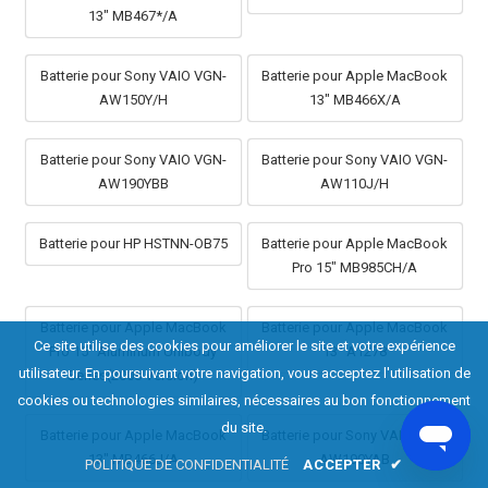
13" MB467*/A
Batterie pour Sony VAIO VGN-
Batterie pour Apple MacBook
AW150Y/H
13" MB466X/A
Batterie pour Sony VAIO VGN-
Batterie pour Sony VAIO VGN-
AW190YBB
AW110J/H
Batterie pour HP HSTNN-OB75
Batterie pour Apple MacBook
Pro 15" MB985CH/A
Batterie pour Apple MacBook
Batterie pour Apple MacBook
Ce site utilise des cookies pour améliorer le site et votre expérience
Pro 15" Aluminum Unibody
13" A1278
utilisateur. En poursuivant votre navigation, vous acceptez l'utilisation de
Series(2008 Version)
cookies ou technologies similaires, nécessaires au bon fonctionnement
du site.
Batterie pour Apple MacBook
Batterie pour Sony VAIO VGN-
13" MB466J/A
AW190YAB
POLITIQUE DE CONFIDENTIALITÉ
ACCEPTER
✔