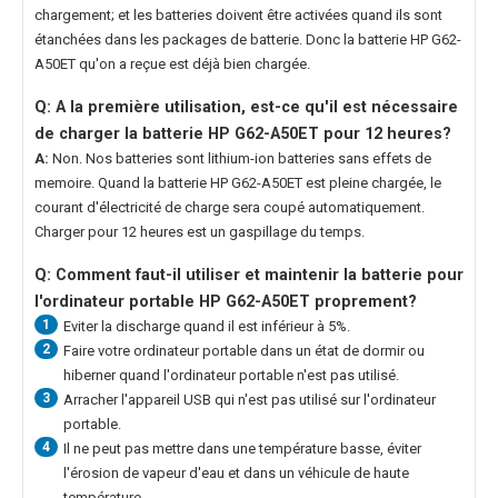
chargement; et les batteries doivent être activées quand ils sont
étanchées dans les packages de batterie. Donc la
batterie HP G62-
A50ET
qu'on a reçue est déjà bien chargée.
Q: A la première utilisation, est-ce qu'il est nécessaire
de charger la
batterie HP G62-A50ET
pour 12 heures?
A:
Non. Nos batteries sont lithium-ion batteries sans effets de
memoire. Quand la
batterie HP G62-A50ET
est pleine chargée, le
courant d'électricité de charge sera coupé automatiquement.
Charger pour 12 heures est un gaspillage du temps.
Q: Comment faut-il utiliser et maintenir la
batterie pour
l'ordinateur portable HP G62-A50ET
proprement?
1
Eviter la discharge quand il est inférieur à 5%.
2
Faire votre ordinateur portable dans un état de dormir ou
hiberner quand l'ordinateur portable n'est pas utilisé.
3
Arracher l'appareil USB qui n'est pas utilisé sur l'ordinateur
portable.
4
Il ne peut pas mettre dans une température basse, éviter
l'érosion de vapeur d'eau et dans un véhicule de haute
température.