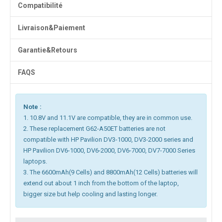
Compatibilité
Livraison&Paiement
Garantie&Retours
FAQS
Note :
1. 10.8V and 11.1V are compatible, they are in common use.
2. These replacement G62-A50ET batteries are not
compatible with HP Pavilion DV3-1000, DV3-2000 series and
HP Pavilion DV6-1000, DV6-2000, DV6-7000, DV7-7000 Series
laptops.
3. The 6600mAh(9 Cells) and 8800mAh(12 Cells) batteries will
extend out about 1 inch from the bottom of the laptop,
bigger size but help cooling and lasting longer.