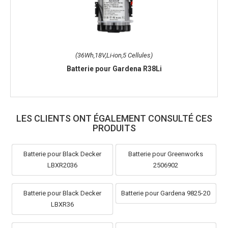
(45Wh,18V,Li-ion,10 Cellules)
(36Wh,18V,Li-ion,5 Cellules)
Batterie pour Gardena 9840-20
Batterie pour Gardena R38Li
LES CLIENTS ONT ÉGALEMENT CONSULTÉ CES
PRODUITS
Batterie pour Black Decker
Batterie pour Greenworks
LBXR2036
2506902
Batterie pour Black Decker
Batterie pour Gardena 9825-20
LBXR36