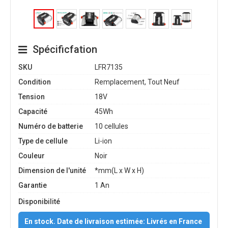
Spécificfation
SKU
LFR7135
Condition
Remplacement, Tout Neuf
Tension
18V
Capacité
45Wh
Numéro de batterie
10 cellules
Type de cellule
Li-ion
Couleur
Noir
Dimension de l'unité
*mm(L x W x H)
Garantie
1 An
Disponibilité
En stock. Date de livraison estimée: Livrés en France