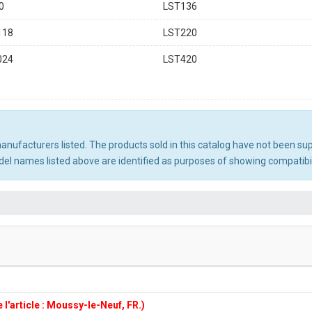
0
LST136
118
LST220
024
LST420
 manufacturers listed. The products sold in this catalog have not been s
l names listed above are identified as purposes of showing compatibili
l'article : Moussy-le-Neuf, FR.)