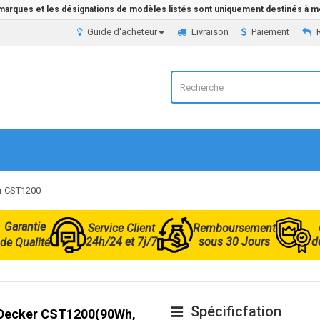
 marques et les désignations de modèles listés sont uniquement destinés à mo
Guide d'acheteur
Livraison
Paiement
er CST1200
Garantie
Service Client
Remboursement
24h/24 et 7j/7
sous 30 Jours
d
de Qualité
Spécificfation
k Decker CST1200(90Wh,