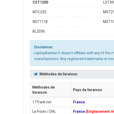
CST1200
LST30
MTC220
MST2
NST1118
MST1
BL2036
Disclaimer:
LaptopBatteie.fr doesn't affiliate with any of the
manufacturers. Any registered trademarks or mode
Méthodes de livraison
Méthodes de
Pays de livraison
livraison
17Track.net
France
La Poste / DHL
France
(Emplacement de 