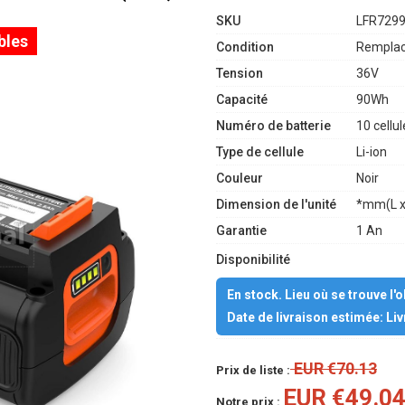
SKU
LFR729
bles
Condition
Remplac
Tension
36V
Capacité
90Wh
Numéro de batterie
10 cellul
Type de cellule
Li-ion
Couleur
Noir
Dimension de l'unité
*mm(L x
Garantie
1 An
Disponibilité
En stock. Lieu où se trouve l'
Date de livraison estimée: Li
EUR €70.13
Prix de liste :
EUR €49.0
Notre prix :