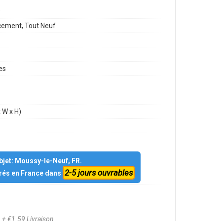
9
ement, Tout Neuf
es
 W x H)
objet: Moussy-le-Neuf, FR.
2-5 jours ouvrables
vrés en France dans
4
+ €1.59 Livraison