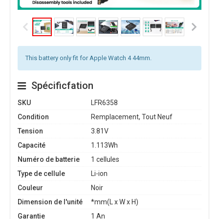
This battery only fit for Apple Watch 4 44mm.
Spécificfation
SKU
LFR6358
Condition
Remplacement, Tout Neuf
Tension
3.81V
Capacité
1.113Wh
Numéro de batterie
1 cellules
Type de cellule
Li-ion
Couleur
Noir
Dimension de l'unité
*mm(L x W x H)
Garantie
1 An