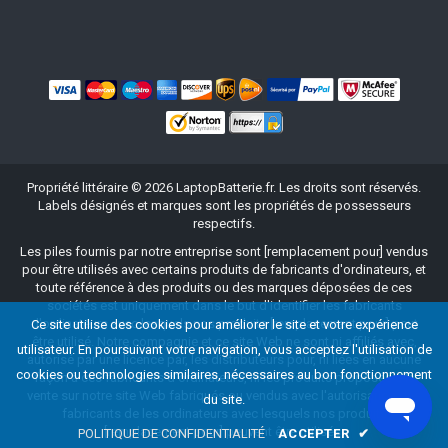
Propriété littéraire ©
2026
LaptopBatterie.fr
. Les droits sont réservés.
Labels désignés et marques sont les propriétés de possesseurs
respectifs.
Les piles fournis par notre entreprise sont [remplacement pour] vendus
pour être utilisés avec certains produits de fabricants d'ordinateurs, et
toute référence à des produits ou des marques déposées de ces
sociétés est uniquement dans le but d'identifier les fabricants
d'ordinateurs avec lesquels nos produits [remplacement pour] peut
Ce site utilise des cookies pour améliorer le site et votre expérience
être utilisé. Notre compagnie et ce site Web ne sont ni affiliés avec,
utilisateur. En poursuivant votre navigation, vous acceptez l'utilisation de
autorisé par une licence par, les distributeurs pour, ni liées en aucune
cookies ou technologies similaires, nécessaires au bon fonctionnement
façon à ces fabricants d'ordinateurs, ni les produits proposés à la
vente sur notre site Web fabriqués ou vendus avec l'autorisation des
du site.
fabricants de les ordinateurs avec lesquels nos produits
[remplacement pour] peuvent être utilisés.
POLITIQUE DE CONFIDENTIALITÉ
ACCEPTER
✔