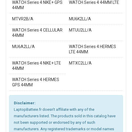
WATCH Series 4 NIKE+ GPS
WATCH Series 4 44MM LTE
44MM
MTVR2B/A
MU6K2LL/A
WATCH Series 4 CELLULAR
MTUU2LL/A
44MM
MU6A2LL/A
WATCH Series 4 HERMES
LTE 44MM
WATCH Series 4 NIKE+ LTE
MTXC2LL/A
44MM
WATCH Series 4 HERMES
GPS 44MM
Disclaimer:
LaptopBatteie.fr doesn't affiliate with any of the
manufacturers listed. The products sold in this catalog have
not been supported or endorsed by any of such
manufacturers. Any registered trademarks or model names