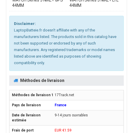
WATCH Series 5 NIKE+ GPS
WATCH Series 5 NIKE+ LTE
44MM
44MM
Disclaimer:
LaptopBatteie.fr doesn't affiliate with any of the
manufacturers listed. The products sold in this catalog have
not been supported or endorsed by any of such
manufacturers. Any registered trademarks or model names
listed above are identified as purposes of showing
compatibility only.
Méthodes de livraison
17Track.net
France
9-14 jours ouvrables
EUR €1.59