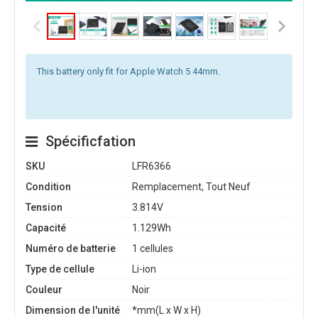
This battery only fit for Apple Watch 5 44mm.
Spécificfation
SKU
LFR6366
Condition
Remplacement, Tout Neuf
Tension
3.814V
Capacité
1.129Wh
Numéro de batterie
1 cellules
Type de cellule
Li-ion
Couleur
Noir
Dimension de l'unité
*mm(L x W x H)