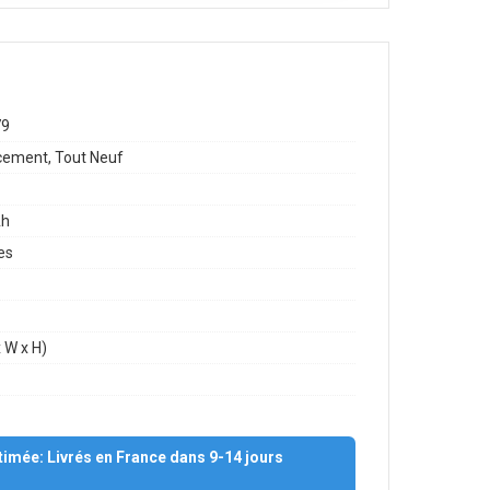
79
ement, Tout Neuf
h
es
 W x H)
stimée: Livrés en France dans 9-14 jours