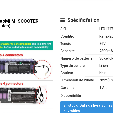
Spécificfation
 XiaoMi MI SCOOTER
ules)
SKU
LFR133
Condition
Remplac
Tension
36V
Capacité
7800mA
Numéro de batterie
30 cellul
Type de cellule
Li-ion
Couleur
Noir
Dimension de l'unité
*mm(L x
Garantie
1 An
Disponibilité
En stock. Date de livraison e
ouvrables