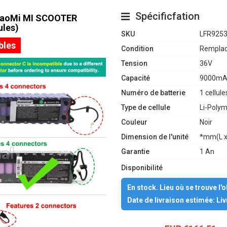
Spécificfation
 XiaoMi MI SCOOTER
ules)
SKU
LFR925
bles
Condition
Remplac
Tension
36V
Capacité
9000mA
Numéro de batterie
1 cellule
Type de cellule
Li-Poly
Couleur
Noir
Dimension de l'unité
*mm(L x
Garantie
1 An
Disponibilité
En stock. Lieu où se trouve l'
Date de livraison estimée: Li