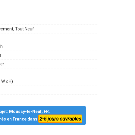
3
ement, Tout Neuf
h
s
mer
 W x H)
objet: Moussy-le-Neuf, FR.
2-5 jours ouvrables
vrés en France dans