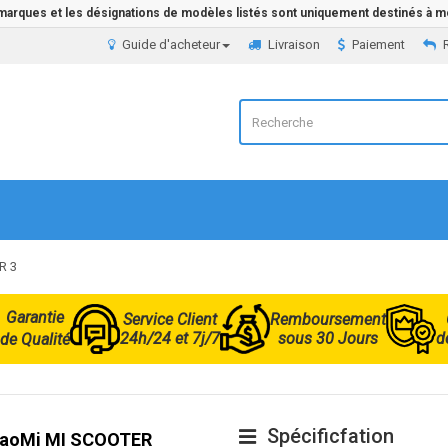
 marques et les désignations de modèles listés sont uniquement destinés à mo
Guide d'acheteur
Livraison
Paiement
R 3
Garantie
Service Client
Remboursement
24h/24 et 7j/7
sous 30 Jours
d
de Qualité
Spécificfation
 XiaoMi MI SCOOTER