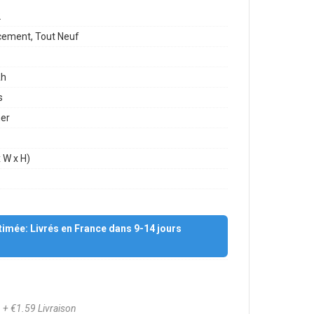
2
ement, Tout Neuf
h
s
mer
 W x H)
stimée: Livrés en France dans 9-14 jours
6
+ €1.59 Livraison