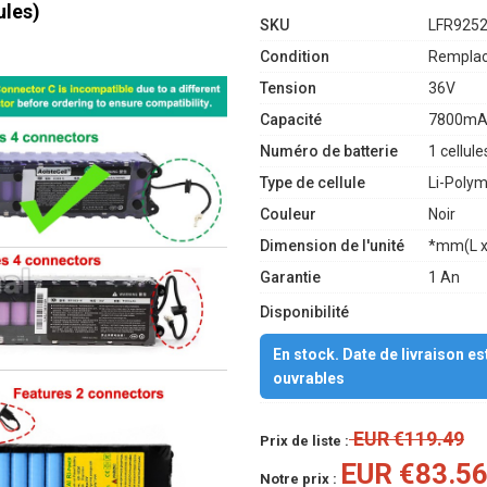
ules)
SKU
LFR925
Condition
Remplac
Tension
36V
Capacité
7800mA
Numéro de batterie
1 cellule
Type de cellule
Li-Poly
Couleur
Noir
Dimension de l'unité
*mm(L x
Garantie
1 An
Disponibilité
En stock. Date de livraison e
ouvrables
EUR €119.49
Prix de liste :
EUR €83.5
Notre prix :