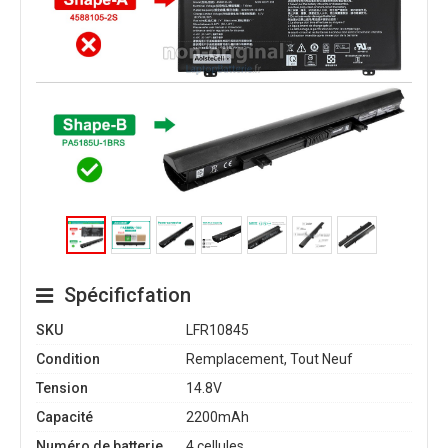
Spécificfation
SKU
LFR10845
Condition
Remplacement, Tout Neuf
Tension
14.8V
Capacité
2200mAh
Numéro de batterie
4 cellules