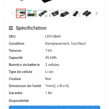
Spécificfation
SKU
LFR10844
Condition
Remplacement, Tout Neuf
Tension
7.6V
Capacité
45.6Wh
Numéro de batterie
2 cellules
Type de cellule
Li-ion
Couleur
Noir
Dimension de l'unité
*mm(L x W x H)
Garantie
1 An
Disponibilité