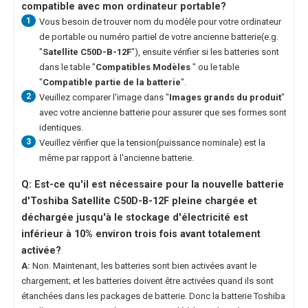
compatible avec mon ordinateur portable?
1
Vous besoin de trouver nom du modèle pour votre ordinateur
de portable ou numéro partiel de votre ancienne batterie(e.g.
"
Satellite C50D-B-12F
"), ensuite vérifier si les batteries sont
dans le table "
Compatibles Modèles
" ou le table
"
Compatible partie de la batterie
".
2
Veuillez comparer l'image dans "
Images grands du produit
"
avec votre ancienne batterie pour assurer que ses formes sont
identiques.
3
Veuillez vérifier que la tension(puissance nominale) est la
même par rapport à l'ancienne batterie.
Q: Est-ce qu'il est nécessaire pour la nouvelle
batterie
d'Toshiba Satellite C50D-B-12F
pleine chargée et
déchargée jusqu'à le stockage d'électricité est
inférieur à 10% environ trois fois avant totalement
activée?
A:
Non. Maintenant, les batteries sont bien activées avant le
chargement; et les batteries doivent être activées quand ils sont
étanchées dans les packages de batterie. Donc la
batterie Toshiba