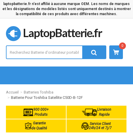
laptopbatterie.fr n'est affilié à aucune marque OEM. Les noms de marques
et les désignations de modèles listés sont uniquement destinés à montrer
la compatibilité de ces produits avec différentes machines.
LaptopBatterie.fr
0
Accueil
Batteries Toshiba
Batterie Pour Toshiba Satellite C50D-B-12F
900 000+
Livraison
Produits
Rapide
Garantie
Service Client
24h/24 et 7j/7
de Qualité