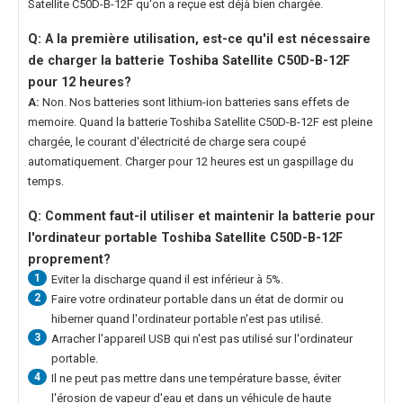
Satellite C50D-B-12F
qu'on a reçue est déjà bien chargée.
Q: A la première utilisation, est-ce qu'il est nécessaire
de charger la
batterie Toshiba Satellite C50D-B-12F
pour 12 heures?
A:
Non. Nos batteries sont lithium-ion batteries sans effets de
memoire. Quand la
batterie Toshiba Satellite C50D-B-12F
est pleine
chargée, le courant d'électricité de charge sera coupé
automatiquement. Charger pour 12 heures est un gaspillage du
temps.
Q: Comment faut-il utiliser et maintenir la
batterie pour
l'ordinateur portable Toshiba Satellite C50D-B-12F
proprement?
1
Eviter la discharge quand il est inférieur à 5%.
2
Faire votre ordinateur portable dans un état de dormir ou
hiberner quand l'ordinateur portable n'est pas utilisé.
3
Arracher l'appareil USB qui n'est pas utilisé sur l'ordinateur
portable.
4
Il ne peut pas mettre dans une température basse, éviter
l'érosion de vapeur d'eau et dans un véhicule de haute