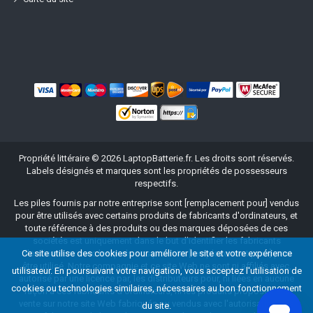
Propriété littéraire ©
2026
LaptopBatterie.fr
. Les droits sont réservés.
Labels désignés et marques sont les propriétés de possesseurs
respectifs.
Les piles fournis par notre entreprise sont [remplacement pour] vendus
pour être utilisés avec certains produits de fabricants d'ordinateurs, et
toute référence à des produits ou des marques déposées de ces
sociétés est uniquement dans le but d'identifier les fabricants
d'ordinateurs avec lesquels nos produits [remplacement pour] peut
Ce site utilise des cookies pour améliorer le site et votre expérience
être utilisé. Notre compagnie et ce site Web ne sont ni affiliés avec,
utilisateur. En poursuivant votre navigation, vous acceptez l'utilisation de
autorisé par une licence par, les distributeurs pour, ni liées en aucune
cookies ou technologies similaires, nécessaires au bon fonctionnement
façon à ces fabricants d'ordinateurs, ni les produits proposés à la
vente sur notre site Web fabriqués ou vendus avec l'autorisation des
du site.