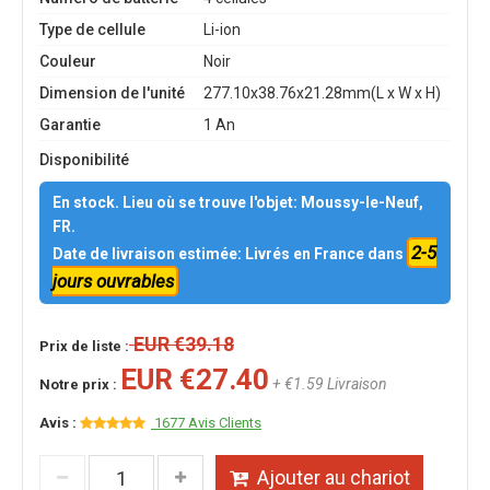
Type de cellule
Li-ion
Couleur
Noir
Dimension de l'unité
277.10x38.76x21.28mm(L x W x H)
Garantie
1 An
Disponibilité
En stock. Lieu où se trouve l'objet: Moussy-le-Neuf,
FR.
2-5
Date de livraison estimée: Livrés en France dans
jours ouvrables
EUR €39.18
Prix de liste :
EUR €27.40
+ €1.59 Livraison
Notre prix :
Avis :
1677 Avis Clients
Ajouter au chariot