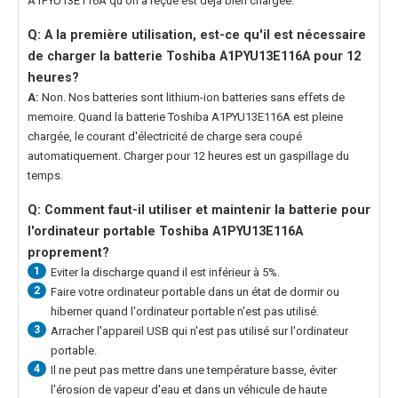
A1PYU13E116A
qu'on a reçue est déjà bien chargée.
Q: A la première utilisation, est-ce qu'il est nécessaire
de charger la
batterie Toshiba A1PYU13E116A
pour 12
heures?
A:
Non. Nos batteries sont lithium-ion batteries sans effets de
memoire. Quand la
batterie Toshiba A1PYU13E116A
est pleine
chargée, le courant d'électricité de charge sera coupé
automatiquement. Charger pour 12 heures est un gaspillage du
temps.
Q: Comment faut-il utiliser et maintenir la
batterie pour
l'ordinateur portable Toshiba A1PYU13E116A
proprement?
1
Eviter la discharge quand il est inférieur à 5%.
2
Faire votre ordinateur portable dans un état de dormir ou
hiberner quand l'ordinateur portable n'est pas utilisé.
3
Arracher l'appareil USB qui n'est pas utilisé sur l'ordinateur
portable.
4
Il ne peut pas mettre dans une température basse, éviter
l'érosion de vapeur d'eau et dans un véhicule de haute