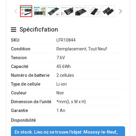
Spécificfation
SKU
LFR10844
Condition
Remplacement, Tout Neuf
Tension
7.6V
Capacité
45.6Wh
Numéro de batterie
2 cellules
Type de cellule
Li-ion
Couleur
Noir
Dimension de l'unité
*mm(L x W x H)
Garantie
1 An
Disponibilité
En stock. Lieu où se trouve l'objet: Moussy-le-Neuf,