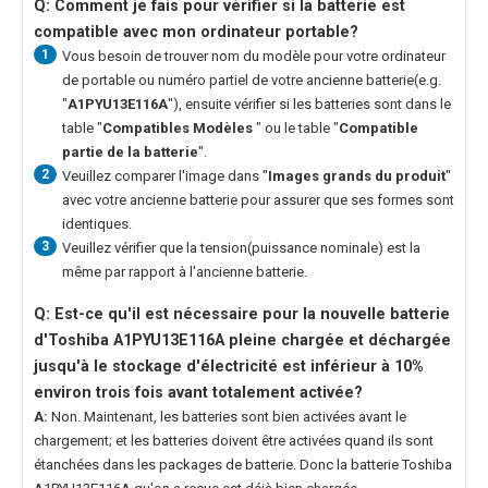
Q: Comment je fais pour vérifier si la batterie est
compatible avec mon ordinateur portable?
1
Vous besoin de trouver nom du modèle pour votre ordinateur
de portable ou numéro partiel de votre ancienne batterie(e.g.
"
A1PYU13E116A
"), ensuite vérifier si les batteries sont dans le
table "
Compatibles Modèles
" ou le table "
Compatible
partie de la batterie
".
2
Veuillez comparer l'image dans "
Images grands du produit
"
avec votre ancienne batterie pour assurer que ses formes sont
identiques.
3
Veuillez vérifier que la tension(puissance nominale) est la
même par rapport à l'ancienne batterie.
Q: Est-ce qu'il est nécessaire pour la nouvelle
batterie
d'Toshiba A1PYU13E116A
pleine chargée et déchargée
jusqu'à le stockage d'électricité est inférieur à 10%
environ trois fois avant totalement activée?
A:
Non. Maintenant, les batteries sont bien activées avant le
chargement; et les batteries doivent être activées quand ils sont
étanchées dans les packages de batterie. Donc la
batterie Toshiba