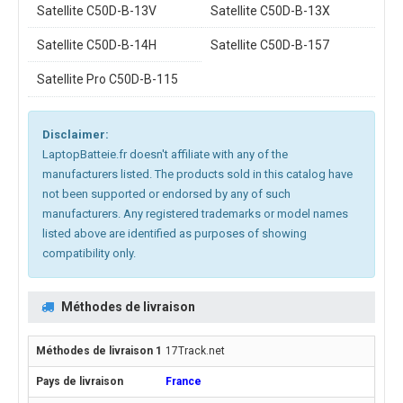
Satellite C50D-B-13V
Satellite C50D-B-13X
Satellite C50D-B-14H
Satellite C50D-B-157
Satellite Pro C50D-B-115
Disclaimer:
LaptopBatteie.fr doesn't affiliate with any of the
manufacturers listed. The products sold in this catalog have
not been supported or endorsed by any of such
manufacturers. Any registered trademarks or model names
listed above are identified as purposes of showing
compatibility only.
Méthodes de livraison
17Track.net
France