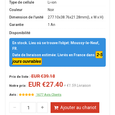
Type de cellule
Li-ion
Couleur
Noir
Dimension de l'unité
277.10x38.76x21.28mm(L x W x H)
Garantie
1 An
Disponibilité
En stock. Lieu où se trouve l'objet: Moussy-le-Neuf,
FR.
2-5
Date de livraison estimée: Livrés en France dans
jours ouvrables
EUR €39.18
Prix de liste :
EUR €27.40
+ €1.59 Livraison
Notre prix :
Avis :
1677 Avis Clients
Ajouter au chariot