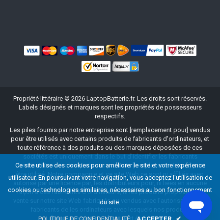
Propriété littéraire ©
2026
LaptopBatterie.fr
. Les droits sont réservés.
Labels désignés et marques sont les propriétés de possesseurs
respectifs.
Les piles fournis par notre entreprise sont [remplacement pour] vendus
pour être utilisés avec certains produits de fabricants d'ordinateurs, et
toute référence à des produits ou des marques déposées de ces
sociétés est uniquement dans le but d'identifier les fabricants
d'ordinateurs avec lesquels nos produits [remplacement pour] peut
Ce site utilise des cookies pour améliorer le site et votre expérience
être utilisé. Notre compagnie et ce site Web ne sont ni affiliés avec,
utilisateur. En poursuivant votre navigation, vous acceptez l'utilisation de
autorisé par une licence par, les distributeurs pour, ni liées en aucune
cookies ou technologies similaires, nécessaires au bon fonctionnement
façon à ces fabricants d'ordinateurs, ni les produits proposés à la
vente sur notre site Web fabriqués ou vendus avec l'autorisation des
du site.
fabricants de les ordinateurs avec lesquels nos produits
[remplacement pour] peuvent être utilisés.
POLITIQUE DE CONFIDENTIALITÉ
ACCEPTER
✔