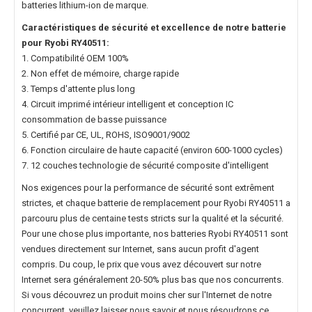
batteries lithium-ion de marque.
Caractéristiques de sécurité et excellence de notre
batterie
pour Ryobi RY40511
:
1. Compatibilité OEM 100%
2. Non effet de mémoire, charge rapide
3. Temps d'attente plus long
4. Circuit imprimé intérieur intelligent et conception IC
consommation de basse puissance
5. Certifié par CE, UL, ROHS, ISO9001/9002
6. Fonction circulaire de haute capacité (environ 600-1000 cycles)
7. 12 couches technologie de sécurité composite d'intelligent
Nos exigences pour la performance de sécurité sont extrêment
strictes, et chaque
batterie de remplacement pour Ryobi RY40511
a
parcouru plus de centaine tests stricts sur la qualité et la sécurité.
Pour une chose plus importante, nos
batteries Ryobi RY40511
sont
vendues directement sur Internet, sans aucun profit d'agent
compris. Du coup, le prix que vous avez découvert sur notre
Internet sera généralement 20-50% plus bas que nos concurrents.
Si vous découvrez un produit moins cher sur l'Internet de notre
concurrent, veuillez laisser nous savoir et nous résoudrons ce