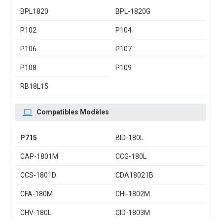
BPL1820
BPL-1820G
P102
P104
P106
P107
P108
P109
RB18L15
Compatibles Modèles
P715
BID-180L
CAP-1801M
CCG-180L
CCS-1801D
CDA18021B
CFA-180M
CHI-1802M
CHV-180L
CID-1803M