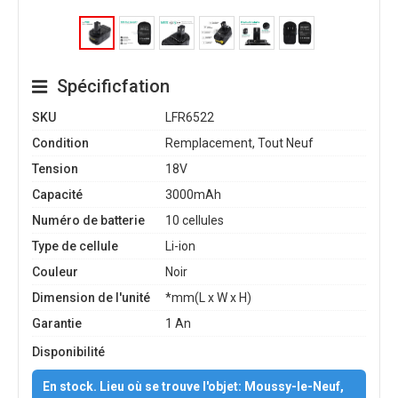
Spécificfation
SKU
LFR6522
Condition
Remplacement, Tout Neuf
Tension
18V
Capacité
3000mAh
Numéro de batterie
10 cellules
Type de cellule
Li-ion
Couleur
Noir
Dimension de l'unité
*mm(L x W x H)
Garantie
1 An
Disponibilité
En stock. Lieu où se trouve l'objet: Moussy-le-Neuf,