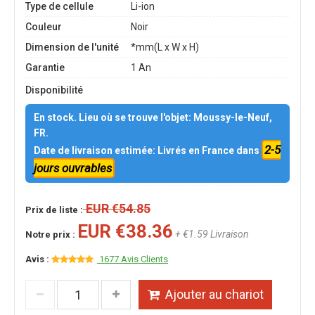
Type de cellule
Li-ion
Couleur
Noir
Dimension de l'unité
*mm(L x W x H)
Garantie
1 An
Disponibilité
En stock. Lieu où se trouve l'objet: Moussy-le-Neuf,
FR.
2-5
Date de livraison estimée: Livrés en France dans
jours ouvrables
EUR €54.85
Prix de liste :
EUR €38.36
+ €1.59 Livraison
Notre prix :
Avis :
1677 Avis Clients
Ajouter au chariot