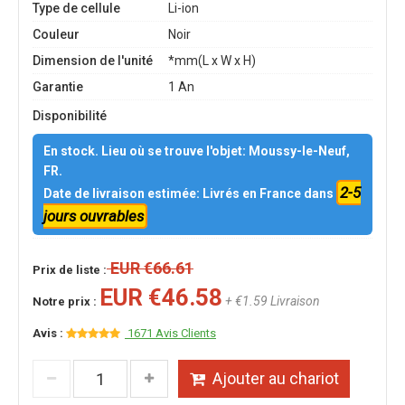
Type de cellule
Li-ion
Couleur
Noir
Dimension de l'unité
*mm(L x W x H)
Garantie
1 An
Disponibilité
En stock. Lieu où se trouve l'objet: Moussy-le-Neuf,
FR.
2-5
Date de livraison estimée: Livrés en France dans
jours ouvrables
EUR €66.61
Prix de liste :
EUR €46.58
+ €1.59 Livraison
Notre prix :
Avis :
1671 Avis Clients
Ajouter au chariot