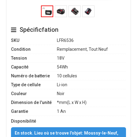
Spécificfation
SKU
LFR6536
Condition
Remplacement, Tout Neuf
Tension
18V
Capacité
54Wh
Numéro de batterie
10 cellules
Type de cellule
Li-ion
Couleur
Noir
Dimension de l'unité
*mm(L x W x H)
Garantie
1 An
Disponibilité
En stock. Lieu où se trouve l'objet: Moussy-le-Neuf,