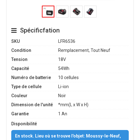
Spécificfation
SKU
LFR6536
Condition
Remplacement, Tout Neuf
Tension
18V
Capacité
54Wh
Numéro de batterie
10 cellules
Type de cellule
Li-ion
Couleur
Noir
Dimension de l'unité
*mm(L x W x H)
Garantie
1 An
Disponibilité
En stock. Lieu où se trouve l'objet: Moussy-le-Neuf,