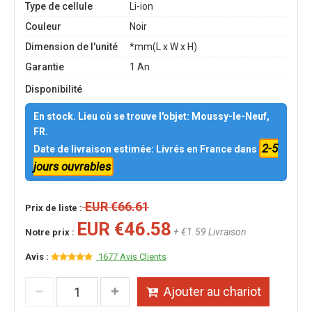
Type de cellule
Li-ion
Couleur
Noir
Dimension de l'unité
*mm(L x W x H)
Garantie
1 An
Disponibilité
En stock. Lieu où se trouve l'objet: Moussy-le-Neuf,
FR.
2-5
Date de livraison estimée: Livrés en France dans
jours ouvrables
EUR €66.61
Prix de liste :
EUR €46.58
+ €1.59 Livraison
Notre prix :
Avis :
1677 Avis Clients
Ajouter au chariot