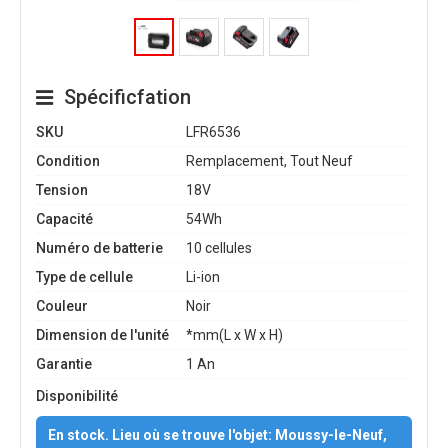
Spécificfation
SKU
LFR6536
Condition
Remplacement, Tout Neuf
Tension
18V
Capacité
54Wh
Numéro de batterie
10 cellules
Type de cellule
Li-ion
Couleur
Noir
Dimension de l'unité
*mm(L x W x H)
Garantie
1 An
Disponibilité
En stock. Lieu où se trouve l'objet: Moussy-le-Neuf,