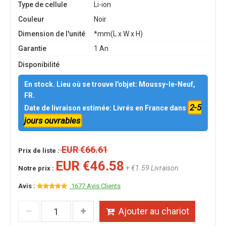
Type de cellule
Li-ion
Couleur
Noir
Dimension de l'unité
*mm(L x W x H)
Garantie
1 An
Disponibilité
En stock. Lieu où se trouve l'objet: Moussy-le-Neuf,
FR.
2-5
Date de livraison estimée: Livrés en France dans
jours ouvrables
EUR €66.61
Prix de liste :
EUR €46.58
+ €1.59 Livraison
Notre prix :
Avis :
1677 Avis Clients
Ajouter au chariot