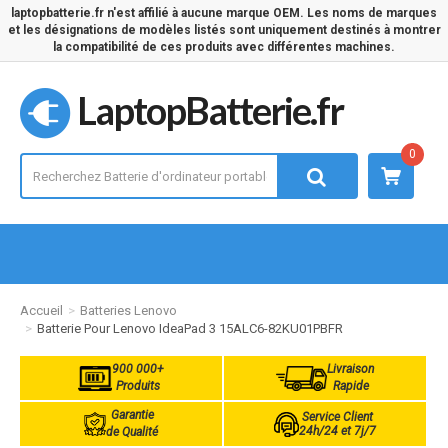
laptopbatterie.fr n'est affilié à aucune marque OEM. Les noms de marques
et les désignations de modèles listés sont uniquement destinés à montrer
la compatibilité de ces produits avec différentes machines.
LaptopBatterie.fr
0
Accueil
Batteries Lenovo
Batterie Pour Lenovo IdeaPad 3 15ALC6-82KU01PBFR
900 000+
Livraison
Produits
Rapide
Garantie
Service Client
24h/24 et 7j/7
de Qualité