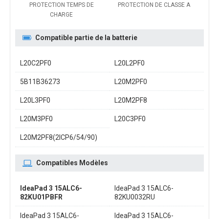
PROTECTION TEMPS DE
PROTECTION DE CLASSE A
CHARGE
Compatible partie de la batterie
L20C2PF0
L20L2PF0
5B11B36273
L20M2PF0
L20L3PF0
L20M2PF8
L20M3PF0
L20C3PF0
L20M2PF8(2ICP6/54/90)
Compatibles Modèles
IdeaPad 3 15ALC6-
IdeaPad 3 15ALC6-
82KU01PBFR
82KU0032RU
IdeaPad 3 15ALC6-
IdeaPad 3 15ALC6-