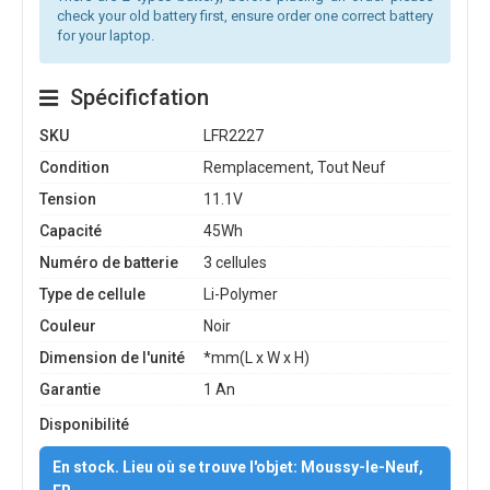
check your old battery first, ensure order one correct battery
for your laptop.
Spécificfation
SKU
LFR2227
Condition
Remplacement, Tout Neuf
Tension
11.1V
Capacité
45Wh
Numéro de batterie
3 cellules
Type de cellule
Li-Polymer
Couleur
Noir
Dimension de l'unité
*mm(L x W x H)
Garantie
1 An
Disponibilité
En stock. Lieu où se trouve l'objet: Moussy-le-Neuf,