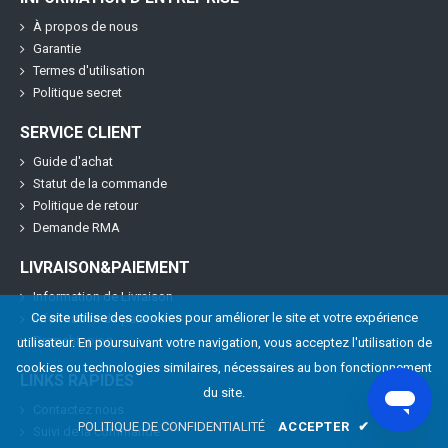
À propos de nous
Garantie
Termes d'utilisation
Politique secret
SERVICE CLIENT
Guide d'achat
Statut de la commande
Politique de retour
Demande RMA
LIVRAISON&PAIEMENT
Information de Livraison
Ce site utilise des cookies pour améliorer le site et votre expérience
Information de paiement
Dropshipping
utilisateur. En poursuivant votre navigation, vous acceptez l'utilisation de
cookies ou technologies similaires, nécessaires au bon fonctionnement
LINKS RAPIDES
du site.
Contactez nous
POLITIQUE DE CONFIDENTIALITÉ
ACCEPTER
✔
Suivi de la commande