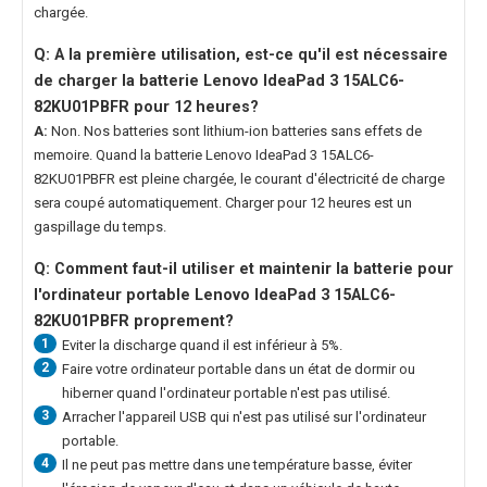
chargée.
Q: A la première utilisation, est-ce qu'il est nécessaire
de charger la
batterie Lenovo IdeaPad 3 15ALC6-
82KU01PBFR
pour 12 heures?
A:
Non. Nos batteries sont lithium-ion batteries sans effets de
memoire. Quand la
batterie Lenovo IdeaPad 3 15ALC6-
82KU01PBFR
est pleine chargée, le courant d'électricité de charge
sera coupé automatiquement. Charger pour 12 heures est un
gaspillage du temps.
Q: Comment faut-il utiliser et maintenir la
batterie pour
l'ordinateur portable Lenovo IdeaPad 3 15ALC6-
82KU01PBFR
proprement?
1
Eviter la discharge quand il est inférieur à 5%.
2
Faire votre ordinateur portable dans un état de dormir ou
hiberner quand l'ordinateur portable n'est pas utilisé.
3
Arracher l'appareil USB qui n'est pas utilisé sur l'ordinateur
portable.
4
Il ne peut pas mettre dans une température basse, éviter