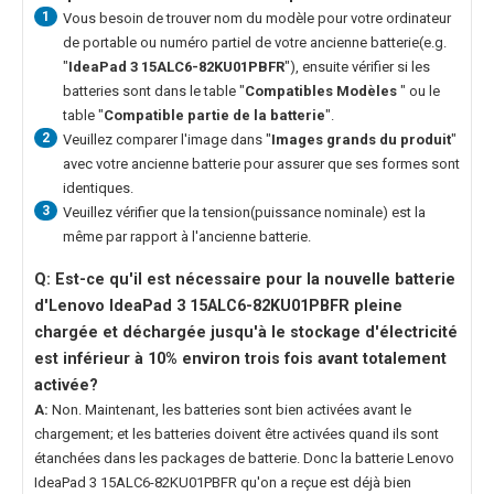
1
Vous besoin de trouver nom du modèle pour votre ordinateur
de portable ou numéro partiel de votre ancienne batterie(e.g.
"
IdeaPad 3 15ALC6-82KU01PBFR
"), ensuite vérifier si les
batteries sont dans le table "
Compatibles Modèles
" ou le
table "
Compatible partie de la batterie
".
2
Veuillez comparer l'image dans "
Images grands du produit
"
avec votre ancienne batterie pour assurer que ses formes sont
identiques.
3
Veuillez vérifier que la tension(puissance nominale) est la
même par rapport à l'ancienne batterie.
Q: Est-ce qu'il est nécessaire pour la nouvelle
batterie
d'Lenovo IdeaPad 3 15ALC6-82KU01PBFR
pleine
chargée et déchargée jusqu'à le stockage d'électricité
est inférieur à 10% environ trois fois avant totalement
activée?
A:
Non. Maintenant, les batteries sont bien activées avant le
chargement; et les batteries doivent être activées quand ils sont
étanchées dans les packages de batterie. Donc la
batterie Lenovo
IdeaPad 3 15ALC6-82KU01PBFR
qu'on a reçue est déjà bien