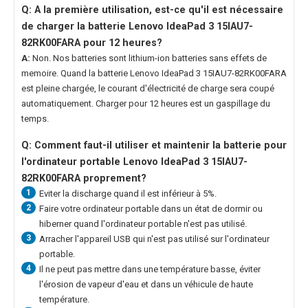
Q: A la première utilisation, est-ce qu'il est nécessaire
de charger la
batterie Lenovo IdeaPad 3 15IAU7-
82RK00FARA
pour 12 heures?
A:
Non. Nos batteries sont lithium-ion batteries sans effets de
memoire. Quand la
batterie Lenovo IdeaPad 3 15IAU7-82RK00FARA
est pleine chargée, le courant d'électricité de charge sera coupé
automatiquement. Charger pour 12 heures est un gaspillage du
temps.
Q: Comment faut-il utiliser et maintenir la
batterie pour
l'ordinateur portable Lenovo IdeaPad 3 15IAU7-
82RK00FARA
proprement?
1
Eviter la discharge quand il est inférieur à 5%.
2
Faire votre ordinateur portable dans un état de dormir ou
hiberner quand l'ordinateur portable n'est pas utilisé.
3
Arracher l'appareil USB qui n'est pas utilisé sur l'ordinateur
portable.
4
Il ne peut pas mettre dans une température basse, éviter
l'érosion de vapeur d'eau et dans un véhicule de haute
température.