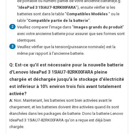
de portable ou numéro partiel de votre ancienne batterie(e.g.
"
IdeaPad 3 15IAU7-82RK00FARA
"), ensuite vérifier si les
batteries sont dans le table "
Compatibles Modèles
" ou le
table "
Compatible partie de la batterie
".
2
Veuillez comparer l'image dans "
Images grands du produit
"
avec votre ancienne batterie pour assurer que ses formes sont
identiques.
3
Veuillez vérifier que la tension(puissance nominale) est la
même par rapport à l'ancienne batterie.
Q: Est-ce qu'il est nécessaire pour la nouvelle
batterie
d'Lenovo IdeaPad 3 15IAU7-82RK00FARA
pleine
chargée et déchargée jusqu'à le stockage d'électricité
est inférieur à 10% environ trois fois avant totalement
activée?
A:
Non. Maintenant, les batteries sont bien activées avant le
chargement; et les batteries doivent être activées quand ils sont
étanchées dans les packages de batterie. Donc la
batterie Lenovo
IdeaPad 3 15IAU7-82RK00FARA
qu'on a reçue est déjà bien
chargée.