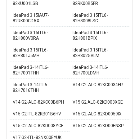
82KU001LSB
82RK00B5FR
IdeaPad 3 15IAU7-
IdeaPad 3 15ITL6-
82RK00GDAX
82H8008LSC
IdeaPad 3 15ITL6-
IdeaPad 3 15ITL6-
82H800V0RA
82H801BPIX
IdeaPad 3 15ITL6-
IdeaPad 3 15ITL6-
82H801J5MH
82H802GVLM
IdeaPad 3-14ITL6-
IdeaPad 3-14ITL6-
82H7001THH
82H700LDMH
IdeaPad 3-14ITL6-
V14 G2-ALC-82KC0034FR
82H7016THH
V14 G2-ALC-82KC00B6PH
V15 G2 ALC-82KD003XGE
V15 G2 ITL-82KB01B6HV
V15 G2-ALC-82KD0059IX
V15 G2-ALC-82KD008YGE
V15 G2-ALC-82KD00ENSP
V17 G2-ITL-82NX00EYUK