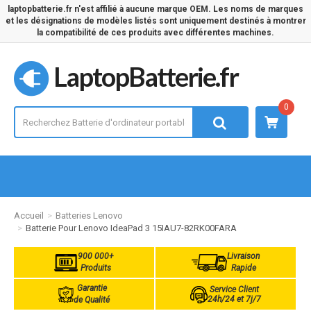
laptopbatterie.fr n'est affilié à aucune marque OEM. Les noms de marques
et les désignations de modèles listés sont uniquement destinés à montrer
la compatibilité de ces produits avec différentes machines.
LaptopBatterie.fr
0
Accueil
Batteries Lenovo
Batterie Pour Lenovo IdeaPad 3 15IAU7-82RK00FARA
900 000+
Livraison
Produits
Rapide
Garantie
Service Client
24h/24 et 7j/7
de Qualité