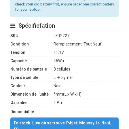
check your old battery first, ensure order one correct battery
for your laptop.
Spécificfation
SKU
LFR2227
Condition
Remplacement, Tout Neuf
Tension
11.1V
Capacité
45Wh
Numéro de batterie
3 cellules
Type de cellule
Li-Polymer
Couleur
Noir
Dimension de l'unité
*mm(L x W x H)
Garantie
1 An
Disponibilité
En stock. Lieu où se trouve l'objet: Moussy-le-Neuf,