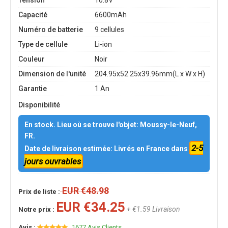
Tension
10.8V
Capacité
6600mAh
Numéro de batterie
9 cellules
Type de cellule
Li-ion
Couleur
Noir
Dimension de l'unité
204.95x52.25x39.96mm(L x W x H)
Garantie
1 An
Disponibilité
En stock. Lieu où se trouve l'objet: Moussy-le-Neuf,
FR.
2-5
Date de livraison estimée: Livrés en France dans
jours ouvrables
EUR €48.98
Prix de liste :
EUR €34.25
+ €1.59 Livraison
Notre prix :
Avis :
1677 Avis Clients