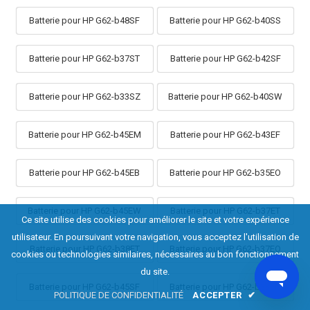
Batterie pour HP G62-b48SF
Batterie pour HP G62-b40SS
Batterie pour HP G62-b37ST
Batterie pour HP G62-b42SF
Batterie pour HP G62-b33SZ
Batterie pour HP G62-b40SW
Batterie pour HP G62-b45EM
Batterie pour HP G62-b43EF
Batterie pour HP G62-b45EB
Batterie pour HP G62-b35EO
Batterie pour HP G62-b45EW
Batterie pour HP G62-b37ET
Ce site utilise des cookies pour améliorer le site et votre expérience
utilisateur. En poursuivant votre navigation, vous acceptez l'utilisation de
Batterie pour HP G62-b38ET
Batterie pour HP G62-b37EO
cookies ou technologies similaires, nécessaires au bon fonctionnement
du site.
Batterie pour HP G62-b45SF
Batterie pour HP G62-b33EO
POLITIQUE DE CONFIDENTIALITÉ
ACCEPTER
✔