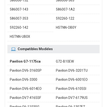
586006-152
586006-363
586007-143
586007-1A2
586007-353
592260-122
592260-142
HSTNN-OB0Y
HSTNN-UB0X
Compatibles Modèles
Pavilion G7-1175ca
G72-B10EW
Pavilion DV6-3160SP
Pavilion DV6-3201TU
Pavilion DV6-3300
Pavilion DV6-6001EO
Pavilion DV6-6014EO
Pavilion DV6-6105SI
Pavilion DV7-4165SF
Pavilion DV7-6179US
Pavilion G6-1103SG
Pavilion G6-1307ET