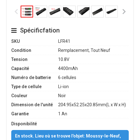
Spécificfation
SKU
LFR41
Condition
Remplacement, Tout Neuf
Tension
10.8V
Capacité
4400mAh
Numéro de batterie
6 cellules
Type de cellule
Li-ion
Couleur
Noir
Dimension de l'unité
204.95x52.25x20.85mm(L x W x H)
Garantie
1 An
Disponibilité
En stock. Lieu où se trouve l'objet: Moussy-le-Neuf,