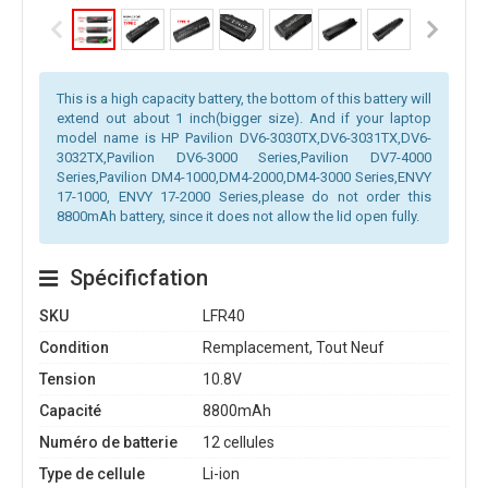
This is a high capacity battery, the bottom of this battery will
extend out about 1 inch(bigger size). And if your laptop
model name is HP Pavilion DV6-3030TX,DV6-3031TX,DV6-
3032TX,Pavilion DV6-3000 Series,Pavilion DV7-4000
Series,Pavilion DM4-1000,DM4-2000,DM4-3000 Series,ENVY
17-1000, ENVY 17-2000 Series,please do not order this
8800mAh battery, since it does not allow the lid open fully.
Spécificfation
SKU
LFR40
Condition
Remplacement, Tout Neuf
Tension
10.8V
Capacité
8800mAh
Numéro de batterie
12 cellules
Type de cellule
Li-ion