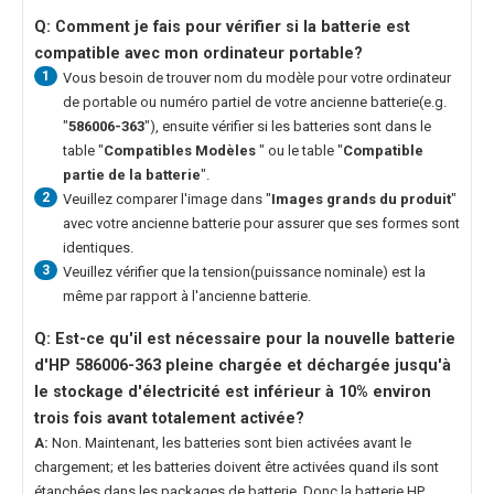
Q: Comment je fais pour vérifier si la batterie est
compatible avec mon ordinateur portable?
1
Vous besoin de trouver nom du modèle pour votre ordinateur
de portable ou numéro partiel de votre ancienne batterie(e.g.
"
586006-363
"), ensuite vérifier si les batteries sont dans le
table "
Compatibles Modèles
" ou le table "
Compatible
partie de la batterie
".
2
Veuillez comparer l'image dans "
Images grands du produit
"
avec votre ancienne batterie pour assurer que ses formes sont
identiques.
3
Veuillez vérifier que la tension(puissance nominale) est la
même par rapport à l'ancienne batterie.
Q: Est-ce qu'il est nécessaire pour la nouvelle
batterie
d'HP 586006-363
pleine chargée et déchargée jusqu'à
le stockage d'électricité est inférieur à 10% environ
trois fois avant totalement activée?
A:
Non. Maintenant, les batteries sont bien activées avant le
chargement; et les batteries doivent être activées quand ils sont
étanchées dans les packages de batterie. Donc la
batterie HP