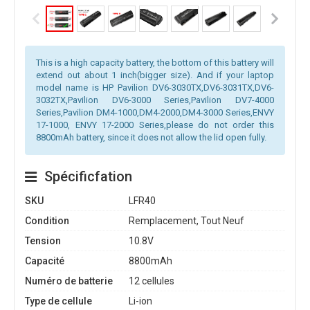
This is a high capacity battery, the bottom of this battery will
extend out about 1 inch(bigger size). And if your laptop
model name is HP Pavilion DV6-3030TX,DV6-3031TX,DV6-
3032TX,Pavilion DV6-3000 Series,Pavilion DV7-4000
Series,Pavilion DM4-1000,DM4-2000,DM4-3000 Series,ENVY
17-1000, ENVY 17-2000 Series,please do not order this
8800mAh battery, since it does not allow the lid open fully.
Spécificfation
SKU
LFR40
Condition
Remplacement, Tout Neuf
Tension
10.8V
Capacité
8800mAh
Numéro de batterie
12 cellules
Type de cellule
Li-ion