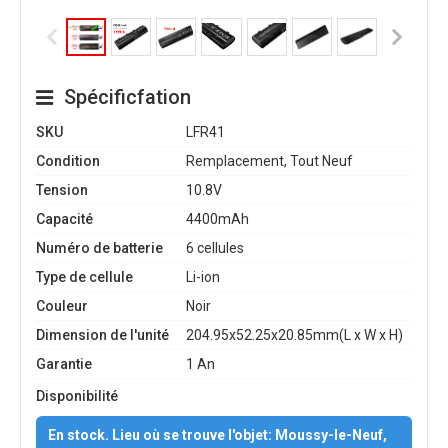
Spécificfation
SKU
LFR41
Condition
Remplacement, Tout Neuf
Tension
10.8V
Capacité
4400mAh
Numéro de batterie
6 cellules
Type de cellule
Li-ion
Couleur
Noir
Dimension de l'unité
204.95x52.25x20.85mm(L x W x H)
Garantie
1 An
Disponibilité
En stock. Lieu où se trouve l'objet: Moussy-le-Neuf,