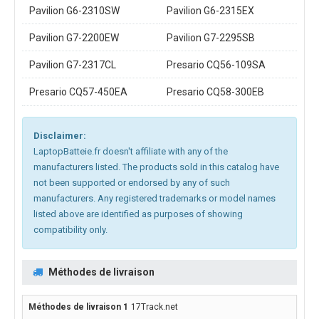
Pavilion G6-2310SW
Pavilion G6-2315EX
Pavilion G7-2200EW
Pavilion G7-2295SB
Pavilion G7-2317CL
Presario CQ56-109SA
Presario CQ57-450EA
Presario CQ58-300EB
Disclaimer:
LaptopBatteie.fr doesn't affiliate with any of the
manufacturers listed. The products sold in this catalog have
not been supported or endorsed by any of such
manufacturers. Any registered trademarks or model names
listed above are identified as purposes of showing
compatibility only.
Méthodes de livraison
17Track.net