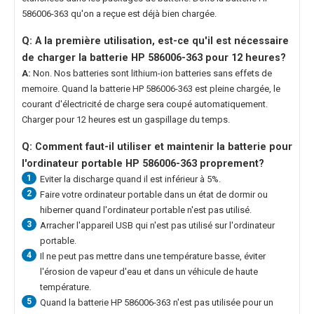
586006-363
qu'on a reçue est déjà bien chargée.
Q: A la première utilisation, est-ce qu'il est nécessaire
de charger la
batterie HP 586006-363
pour 12 heures?
A:
Non. Nos batteries sont lithium-ion batteries sans effets de
memoire. Quand la
batterie HP 586006-363
est pleine chargée, le
courant d'électricité de charge sera coupé automatiquement.
Charger pour 12 heures est un gaspillage du temps.
Q: Comment faut-il utiliser et maintenir la
batterie pour
l'ordinateur portable HP 586006-363
proprement?
1
Eviter la discharge quand il est inférieur à 5%.
2
Faire votre ordinateur portable dans un état de dormir ou
hiberner quand l'ordinateur portable n'est pas utilisé.
3
Arracher l'appareil USB qui n'est pas utilisé sur l'ordinateur
portable.
4
Il ne peut pas mettre dans une température basse, éviter
l'érosion de vapeur d'eau et dans un véhicule de haute
température.
5
Quand la
batterie HP 586006-363
n'est pas utilisée pour un