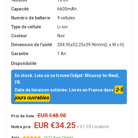
Tension
10.8V
Capacité
6600mAh
Numéro de batterie
9 cellules
Type de cellule
Li-ion
Couleur
Noir
Dimension de l'unité
204.95x52.25x39.96mm(L x W x H)
Garantie
1 An
Disponibilité
En stock. Lieu où se trouve l'objet: Moussy-le-Neuf,
FR.
2-5
Date de livraison estimée: Livrés en France dans
jours ouvrables
EUR €48.98
Prix de liste :
EUR €34.25
+ €1.59 Livraison
Notre prix :
Avis :
1677 Avis Clients