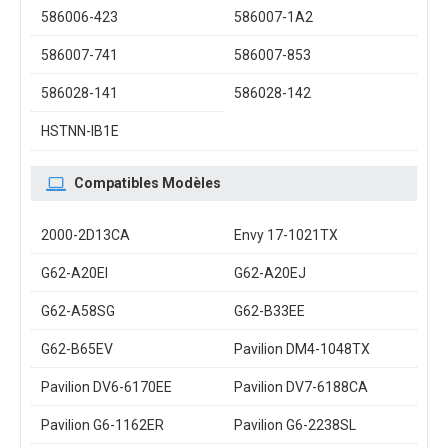
586006-423
586007-1A2
586007-741
586007-853
586028-141
586028-142
HSTNN-IB1E
Compatibles Modèles
2000-2D13CA
Envy 17-1021TX
G62-A20EI
G62-A20EJ
G62-A58SG
G62-B33EE
G62-B65EV
Pavilion DM4-1048TX
Pavilion DV6-6170EE
Pavilion DV7-6188CA
Pavilion G6-1162ER
Pavilion G6-2238SL