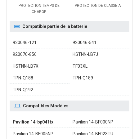
PROTECTION TEMPS DE
PROTECTION DE CLASSE A
CHARGE
Compatible partie de la batterie
920046-121
920046-541
920070-856
HSTNN-LB7J
HSTNN-LB7X
TF03XL
TPN-Q188
TPN-Q189
TPN-Q192
Compatibles Modèles
Pavilion 14-bp041tx
Pavilion 14-BF000NP
Pavilion 14-BF005NP
Pavilion 14-BF023TU