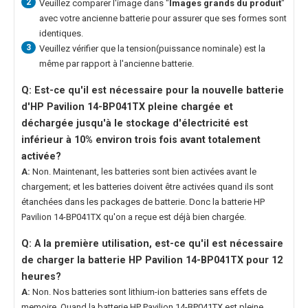
2
Veuillez comparer l'image dans "
Images grands du produit
"
avec votre ancienne batterie pour assurer que ses formes sont
identiques.
3
Veuillez vérifier que la tension(puissance nominale) est la
même par rapport à l'ancienne batterie.
Q: Est-ce qu'il est nécessaire pour la nouvelle
batterie
d'HP Pavilion 14-BP041TX
pleine chargée et
déchargée jusqu'à le stockage d'électricité est
inférieur à 10% environ trois fois avant totalement
activée?
A:
Non. Maintenant, les batteries sont bien activées avant le
chargement; et les batteries doivent être activées quand ils sont
étanchées dans les packages de batterie. Donc la
batterie HP
Pavilion 14-BP041TX
qu'on a reçue est déjà bien chargée.
Q: A la première utilisation, est-ce qu'il est nécessaire
de charger la
batterie HP Pavilion 14-BP041TX
pour 12
heures?
A:
Non. Nos batteries sont lithium-ion batteries sans effets de
memoire. Quand la
batterie HP Pavilion 14-BP041TX
est pleine