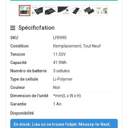
Spécificfation
SKU
LFR990
Condition
Remplacement, Tout Neuf
Tension
11.55V
Capacité
41.9Wh
Numéro de batterie
3 cellules
Type de cellule
Li-Polymer
Couleur
Noir
Dimension de l'unité
*mm(L x W x H)
Garantie
1 An
Disponibilité
En stock. Lieu où se trouve l'objet: Moussy-le-Neuf,