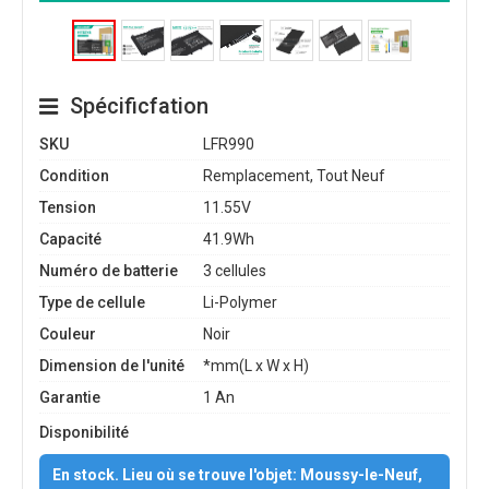
Spécificfation
SKU
LFR990
Condition
Remplacement, Tout Neuf
Tension
11.55V
Capacité
41.9Wh
Numéro de batterie
3 cellules
Type de cellule
Li-Polymer
Couleur
Noir
Dimension de l'unité
*mm(L x W x H)
Garantie
1 An
Disponibilité
En stock. Lieu où se trouve l'objet: Moussy-le-Neuf,