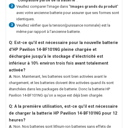
"
Compatible partie de la batterie
".
2
Veuillez comparer l'image dans "
Images grands du produit
"
avec votre ancienne batterie pour assurer que ses formes sont
identiques.
3
Veuillez vérifier que la tension(puissance nominale) est la
même par rapport à l'ancienne batterie.
Q: Est-ce qu'il est nécessaire pour la nouvelle
batterie
d'HP Pavilion 14-BF101NG
pleine chargée et
déchargée jusqu'à le stockage d'électricité est
inférieur à 10% environ trois fois avant totalement
activée?
A:
Non. Maintenant, les batteries sont bien activées avant le
chargement; et les batteries doivent être activées quand ils sont
étanchées dans les packages de batterie. Donc la
batterie HP
Pavilion 14-BF101NG
qu'on a reçue est déjà bien chargée.
Q: A la première utilisation, est-ce qu'il est nécessaire
de charger la
batterie HP Pavilion 14-BF101NG
pour 12
heures?
A:
Non. Nos batteries sont lithium-ion batteries sans effets de