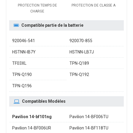
PROTECTION TEMPS DE
PROTECTION DE CLASSE A
CHARGE
Compatible partie de la batterie
920046-541
920070-855
HSTNN-IB7Y
HSTNN-LB7J
TF03XL
TPN-Q189
TPN-Q190
TPN-Q192
TPN-Q196
Compatibles Modèles
Pavilion 14-bf101ng
Pavilion 14-BF006TU
Pavilion 14-BF006UR
Pavilion 14-BF118TU