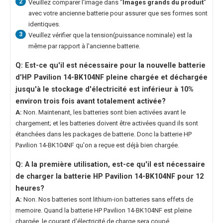
2
Veuillez comparer l'image dans "
Images grands du produit
"
avec votre ancienne batterie pour assurer que ses formes sont
identiques.
3
Veuillez vérifier que la tension(puissance nominale) est la
même par rapport à l'ancienne batterie.
Q: Est-ce qu'il est nécessaire pour la nouvelle
batterie
d'HP Pavilion 14-BK104NF
pleine chargée et déchargée
jusqu'à le stockage d'électricité est inférieur à 10%
environ trois fois avant totalement activée?
A:
Non. Maintenant, les batteries sont bien activées avant le
chargement; et les batteries doivent être activées quand ils sont
étanchées dans les packages de batterie. Donc la
batterie HP
Pavilion 14-BK104NF
qu'on a reçue est déjà bien chargée.
Q: A la première utilisation, est-ce qu'il est nécessaire
de charger la
batterie HP Pavilion 14-BK104NF
pour 12
heures?
A:
Non. Nos batteries sont lithium-ion batteries sans effets de
memoire. Quand la
batterie HP Pavilion 14-BK104NF
est pleine
chargée, le courant d'électricité de charge sera coupé