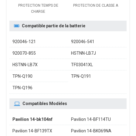
PROTECTION TEMPS DE
PROTECTION DE CLASSE A
CHARGE
Compatible partie de la batterie
920046-121
920046-541
920070-855
HSTNN-LB7J
HSTNN-LB7X
TF03041XL
TPN-Q190
TPN-Q191
TPN-Q196
Compatibles Modèles
Pavilion 14-bk104nf
Pavilion 14-BF114TU
Pavilion 14-BF139TX
Pavilion 14-BK069NA