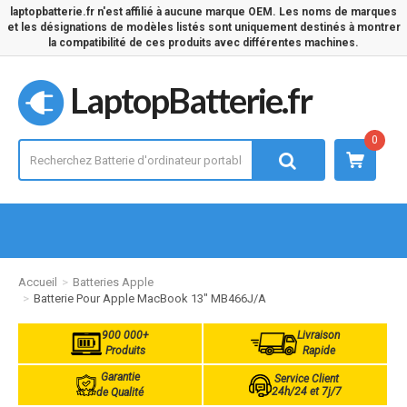
laptopbatterie.fr n'est affilié à aucune marque OEM. Les noms de marques
et les désignations de modèles listés sont uniquement destinés à montrer
la compatibilité de ces produits avec différentes machines.
LaptopBatterie.fr
0
Accueil
Batteries Apple
Batterie Pour Apple MacBook 13" MB466J/A
900 000+
Livraison
Produits
Rapide
Garantie
Service Client
24h/24 et 7j/7
de Qualité