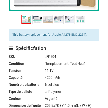
This battery replacement for Apple A1278(EMC 2254).
Spécificfation
SKU
LFR504
Condition
Remplacement, Tout Neuf
Tension
11.1V
Capacité
4200mAh
Numéro de batterie
6 cellules
Type de cellule
Li-Polymer
Couleur
Argenté
Dimension de l'unité
209.5x78.3x11.0mm(L x W x H)