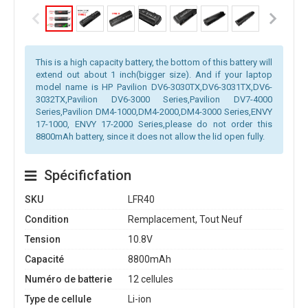
This is a high capacity battery, the bottom of this battery will
extend out about 1 inch(bigger size). And if your laptop
model name is HP Pavilion DV6-3030TX,DV6-3031TX,DV6-
3032TX,Pavilion DV6-3000 Series,Pavilion DV7-4000
Series,Pavilion DM4-1000,DM4-2000,DM4-3000 Series,ENVY
17-1000, ENVY 17-2000 Series,please do not order this
8800mAh battery, since it does not allow the lid open fully.
Spécificfation
SKU
LFR40
Condition
Remplacement, Tout Neuf
Tension
10.8V
Capacité
8800mAh
Numéro de batterie
12 cellules
Type de cellule
Li-ion