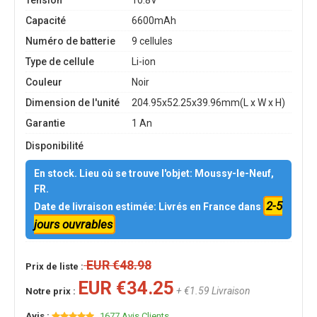
Tension
10.8V
Capacité
6600mAh
Numéro de batterie
9 cellules
Type de cellule
Li-ion
Couleur
Noir
Dimension de l'unité
204.95x52.25x39.96mm(L x W x H)
Garantie
1 An
Disponibilité
En stock. Lieu où se trouve l'objet: Moussy-le-Neuf,
FR.
2-5
Date de livraison estimée: Livrés en France dans
jours ouvrables
EUR €48.98
Prix de liste :
EUR €34.25
+ €1.59 Livraison
Notre prix :
Avis :
1677 Avis Clients