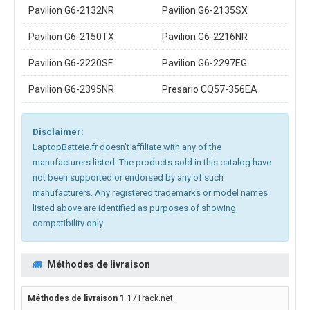
Pavilion G6-2132NR
Pavilion G6-2135SX
Pavilion G6-2150TX
Pavilion G6-2216NR
Pavilion G6-2220SF
Pavilion G6-2297EG
Pavilion G6-2395NR
Presario CQ57-356EA
Disclaimer:
LaptopBatteie.fr doesn't affiliate with any of the
manufacturers listed. The products sold in this catalog have
not been supported or endorsed by any of such
manufacturers. Any registered trademarks or model names
listed above are identified as purposes of showing
compatibility only.
Méthodes de livraison
17Track.net