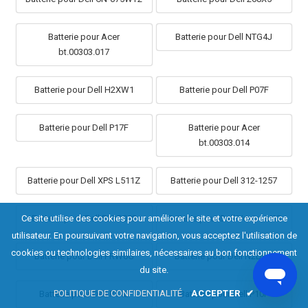
Batterie pour Acer
Batterie pour Dell NTG4J
bt.00303.017
Batterie pour Dell H2XW1
Batterie pour Dell P07F
Batterie pour Dell P17F
Batterie pour Acer
bt.00303.014
Batterie pour Dell XPS L511Z
Batterie pour Dell 312-1257
Ce site utilise des cookies pour améliorer le site et votre expérience
Batterie pour Dell P20G002
Batterie pour Dell Vostro V13
utilisateur. En poursuivant votre navigation, vous acceptez l'utilisation de
cookies ou technologies similaires, nécessaires au bon fonctionnement
Batterie pour Dell PRW6G
Batterie pour Dell N2DN5
du site.
POLITIQUE DE CONFIDENTIALITÉ
ACCEPTER
✔
Batterie pour Dell P14E
Batterie pour Dell P10F