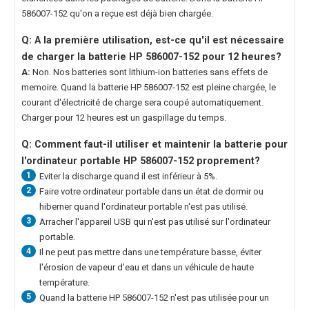
586007-152
qu'on a reçue est déjà bien chargée.
Q: A la première utilisation, est-ce qu'il est nécessaire
de charger la
batterie HP 586007-152
pour 12 heures?
A:
Non. Nos batteries sont lithium-ion batteries sans effets de
memoire. Quand la
batterie HP 586007-152
est pleine chargée, le
courant d'électricité de charge sera coupé automatiquement.
Charger pour 12 heures est un gaspillage du temps.
Q: Comment faut-il utiliser et maintenir la
batterie pour
l'ordinateur portable HP 586007-152
proprement?
1
Eviter la discharge quand il est inférieur à 5%.
2
Faire votre ordinateur portable dans un état de dormir ou
hiberner quand l'ordinateur portable n'est pas utilisé.
3
Arracher l'appareil USB qui n'est pas utilisé sur l'ordinateur
portable.
4
Il ne peut pas mettre dans une température basse, éviter
l'érosion de vapeur d'eau et dans un véhicule de haute
température.
5
Quand la
batterie HP 586007-152
n'est pas utilisée pour un