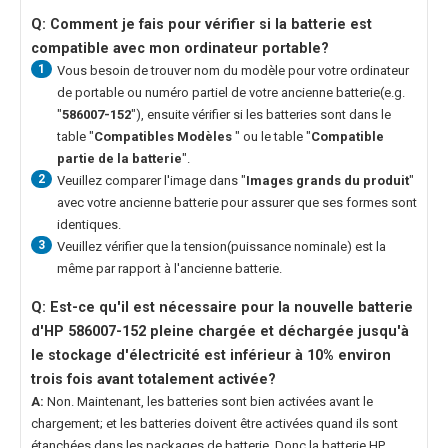
Q: Comment je fais pour vérifier si la batterie est
compatible avec mon ordinateur portable?
1
Vous besoin de trouver nom du modèle pour votre ordinateur
de portable ou numéro partiel de votre ancienne batterie(e.g.
"
586007-152
"), ensuite vérifier si les batteries sont dans le
table "
Compatibles Modèles
" ou le table "
Compatible
partie de la batterie
".
2
Veuillez comparer l'image dans "
Images grands du produit
"
avec votre ancienne batterie pour assurer que ses formes sont
identiques.
3
Veuillez vérifier que la tension(puissance nominale) est la
même par rapport à l'ancienne batterie.
Q: Est-ce qu'il est nécessaire pour la nouvelle
batterie
d'HP 586007-152
pleine chargée et déchargée jusqu'à
le stockage d'électricité est inférieur à 10% environ
trois fois avant totalement activée?
A:
Non. Maintenant, les batteries sont bien activées avant le
chargement; et les batteries doivent être activées quand ils sont
étanchées dans les packages de batterie. Donc la
batterie HP