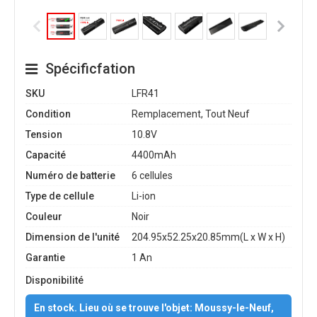
Spécificfation
SKU
LFR41
Condition
Remplacement, Tout Neuf
Tension
10.8V
Capacité
4400mAh
Numéro de batterie
6 cellules
Type de cellule
Li-ion
Couleur
Noir
Dimension de l'unité
204.95x52.25x20.85mm(L x W x H)
Garantie
1 An
Disponibilité
En stock. Lieu où se trouve l'objet: Moussy-le-Neuf,