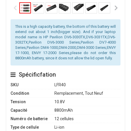
This is a high capacity battery, the bottom of this battery will
extend out about 1 inch(bigger size). And if your laptop
model name is HP Pavilion DV6-3030TX,DV6-3031TX,DV6-
3032TX,Pavilion DV6-3000 Series,Pavilion DV7-4000
Series,Pavilion DM4-1000,DM4-2000,DM4-3000 Series,ENVY
17-1000, ENVY 17-2000 Series,please do not order this
8800mAh battery, since it does not allow the lid open fully.
Spécificfation
SKU
LFR40
Condition
Remplacement, Tout Neuf
Tension
10.8V
Capacité
8800mAh
Numéro de batterie
12 cellules
Type de cellule
Li-ion