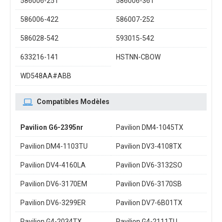
586006-251
586006-361
586006-422
586007-252
586028-542
593015-542
633216-141
HSTNN-CBOW
WD548AA#ABB
Compatibles Modèles
Pavilion G6-2395nr
Pavilion DM4-1045TX
Pavilion DM4-1103TU
Pavilion DV3-4108TX
Pavilion DV4-4160LA
Pavilion DV6-3132SO
Pavilion DV6-3170EM
Pavilion DV6-3170SB
Pavilion DV6-3299ER
Pavilion DV7-6B01TX
Pavilion G4-2034TX
Pavilion G4-2111TU