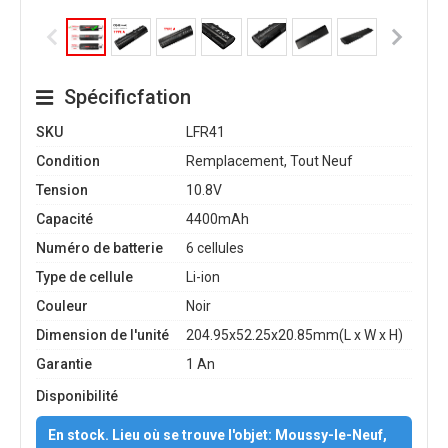
Spécificfation
SKU
LFR41
Condition
Remplacement, Tout Neuf
Tension
10.8V
Capacité
4400mAh
Numéro de batterie
6 cellules
Type de cellule
Li-ion
Couleur
Noir
Dimension de l'unité
204.95x52.25x20.85mm(L x W x H)
Garantie
1 An
Disponibilité
En stock. Lieu où se trouve l'objet: Moussy-le-Neuf,