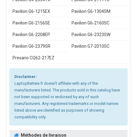
Pavilion G6-1215EX
Pavilion G6-1304SM
Pavilion G6-2156SE
Pavilion G6-2160SC
Pavilion G6-2208EP
Pavilion G6-2323SW
Pavilion G6-2379SR
Pavilion G7-2010SC
Presario CQ62-217EZ
Disclaimer:
LaptopBatteie.fr doesn't affiliate with any of the
manufacturers listed. The products sold in this catalog have
not been supported or endorsed by any of such
manufacturers. Any registered trademarks or model names
listed above are identified as purposes of showing
compatibility only.
Méthodes de livraison