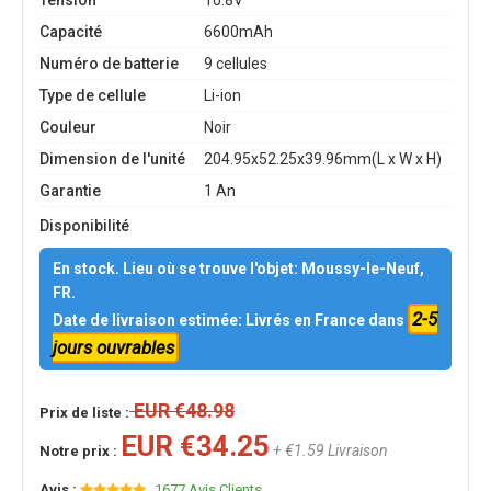
Tension
10.8V
Capacité
6600mAh
Numéro de batterie
9 cellules
Type de cellule
Li-ion
Couleur
Noir
Dimension de l'unité
204.95x52.25x39.96mm(L x W x H)
Garantie
1 An
Disponibilité
En stock. Lieu où se trouve l'objet: Moussy-le-Neuf,
FR.
2-5
Date de livraison estimée: Livrés en France dans
jours ouvrables
EUR €48.98
Prix de liste :
EUR €34.25
+ €1.59 Livraison
Notre prix :
Avis :
1677 Avis Clients