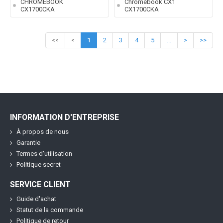
CHROMEBOOK
Chromebook CX1
CX1700CKA
CX1700CKA
<<
<
1
2
3
4
5
...
>
>>
INFORMATION D'ENTREPRISE
À propos de nous
Garantie
Termes d'utilisation
Politique secret
SERVICE CLIENT
Guide d'achat
Statut de la commande
Politique de retour