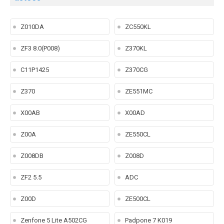
Z010DA
ZC550KL
ZF3 8.0(P008)
Z370KL
C11P1425
Z370CG
Z370
ZE551MC
X00AB
X00AD
Z00A
ZE550CL
Z008DB
Z008D
ZF2 5.5
ADC
Z00D
ZE500CL
Zenfone 5 Lite A502CG
Padpone 7 K019