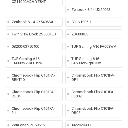
CZ1104CM2A-YZ84T
Zenbook S 14 UX5406S
Zenbook S 14 UX5406SA
C31N1905-1
Twin View Dock ZS600KLS
ZS600KLS
0B200-03750400
TUF Gaming A16 FA608WV
TUF Gaming A16
TUF Gaming A16
FA608WV-RL019W
FA608WV-qt015w
Chromebook Flip C101PA-
Chromebook Flip C101PA-
RRKT10
OP1
Chromebook Flip C101PA-
Chromebook Flip C101PA-
DS04
FS002
Chromebook Flip C101PA-
Chromebook Flip C101PA-
3J
DB02
ZenFone 9 ZS696KS
AI2202BAT1