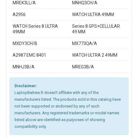
MREK3LL/A
MNHQ3CH/A
A2956
WATCH ULTRA 49MM
WATCH Series 8 ULTRA
Series 8 GPS+CELLULAR
49MM
49 MM
MXDY3CH/B
MX773QA/A
A2987 EMC 8401
WATCH ULTRA 2 49MM
MNHJ3B/A
MREG3B/A
Disclaimer:
LaptopBatteie.fr doesn't affiliate with any of the
manufacturers listed. The products sold in this catalog have
not been supported or endorsed by any of such
manufacturers. Any registered trademarks or model names
listed above are identified as purposes of showing
compatibility only.