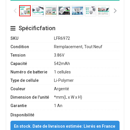
Spécificfation
SKU
LFR6972
Condition
Remplacement, Tout Neuf
Tension
3.86V
Capacité
542mAh
Numéro de batterie
1 cellules
Type de cellule
Li-Polymer
Couleur
Argenté
Dimension de l'unité
*mm(L x W x H)
Garantie
1 An
Disponibilité
En stock. Date de livraison estimée: Livrés en France