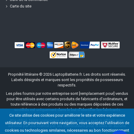
Carte du site
Propriété littéraire ©
2026
LaptopBatterie.fr
. Les droits sont réservés.
Labels désignés et marques sont les propriétés de possesseurs
respectifs.
Les piles fournis par notre entreprise sont [remplacement pour] vendus
pour être utilisés avec certains produits de fabricants d'ordinateurs, et
toute référence à des produits ou des marques déposées de ces
sociétés est uniquement dans le but d'identifier les fabricants
d'ordinateurs avec lesquels nos produits [remplacement pour] peut
Ce site utilise des cookies pour améliorer le site et votre expérience
être utilisé. Notre compagnie et ce site Web ne sont ni affiliés avec,
utilisateur. En poursuivant votre navigation, vous acceptez l'utilisation de
autorisé par une licence par, les distributeurs pour, ni liées en aucune
cookies ou technologies similaires, nécessaires au bon fonctionnement
façon à ces fabricants d'ordinateurs, ni les produits proposés à la