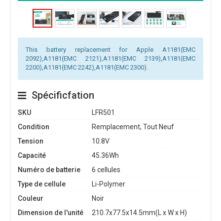
This battery replacement for Apple A1181(EMC
2092),A1181(EMC 2121),A1181(EMC 2139),A1181(EMC
2200),A1181(EMC 2242),A1181(EMC 2300).
Spécificfation
SKU
LFR501
Condition
Remplacement, Tout Neuf
Tension
10.8V
Capacité
45.36Wh
Numéro de batterie
6 cellules
Type de cellule
Li-Polymer
Couleur
Noir
Dimension de l'unité
210.7x77.5x14.5mm(L x W x H)