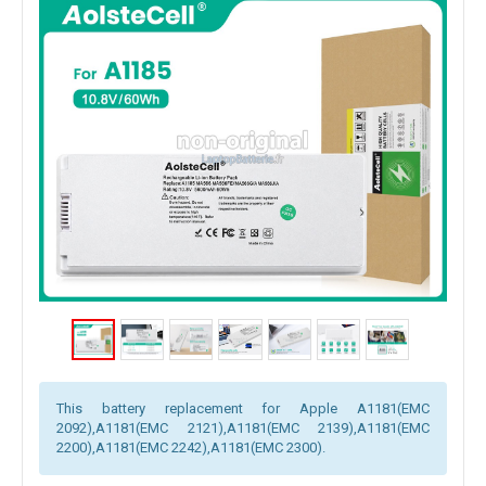
This battery replacement for Apple A1181(EMC
2092),A1181(EMC 2121),A1181(EMC 2139),A1181(EMC
2200),A1181(EMC 2242),A1181(EMC 2300).