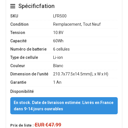
Spécificfation
SKU
LFR500
Condition
Remplacement, Tout Neuf
Tension
10.8V
Capacité
60Wh
Numéro de batterie
6 cellules
Type de cellule
Li-ion
Couleur
Blanc
Dimension de l'unité
210.7x77.5x14.5mm(L x W x H)
Garantie
1 An
Disponibilité
En stock. Date de livraison estimée: Livrés en France
dans 9-14 jours ouvrables
EUR €47.99
Prix de liste :