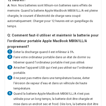
12 heures?
A:
Non. Nos batteries sont lithium-ion batteries sans effets de
memoire. Quand la
batterie Apple MacBook MB061LL/A
est pleine
chargée, le courant d'électricité de charge sera coupé
automatiquement. Charger pour 12 heures est un gaspillage du
temps.
Q: Comment faut-il utiliser et maintenir la
batterie pour
l'ordinateur portable Apple MacBook MB061LL/A
proprement?
1
Eviter la discharge quand il est inférieur à 5%.
2
Faire votre ordinateur portable dans un état de dormir ou
hiberner quand l'ordinateur portable n'est pas utilisé.
3
Arracher l'appareil USB qui n'est pas utilisé sur l'ordinateur
portable.
4
Il ne peut pas mettre dans une température basse, éviter
l'érosion de vapeur d'eau et dans un véhicule de haute
température.
5
Quand la
batterie Apple MacBook MB061LL/A
n'est pas
utilisée pour un long temps, la batterie doit être chargée et
mise dans un endroit sec et froid. Dès lors, la batterie doit être