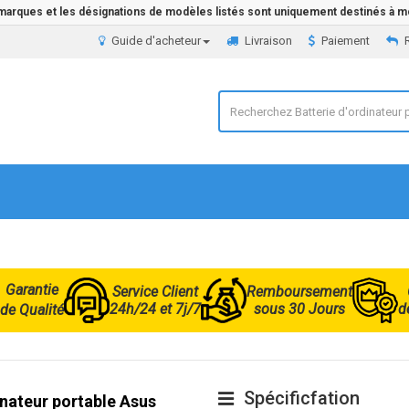
 marques et les désignations de modèles listés sont uniquement destinés à mo
Guide d'acheteur
Livraison
Paiement
Garantie
Service Client
Remboursement
24h/24 et 7j/7
sous 30 Jours
d
de Qualité
Spécificfation
inateur portable Asus