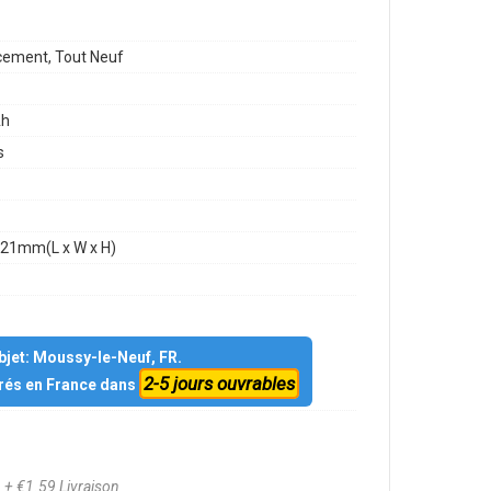
ement, Tout Neuf
h
s
21mm(L x W x H)
objet: Moussy-le-Neuf, FR.
2-5 jours ouvrables
vrés en France dans
0
+ €1.59 Livraison