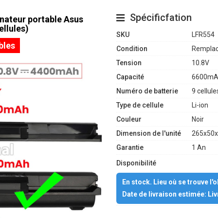
Spécificfation
inateur portable Asus
llules)
SKU
LFR554
bles
Condition
Remplac
Tension
10.8V
Capacité
6600mA
Numéro de batterie
9 cellule
Type de cellule
Li-ion
Couleur
Noir
Dimension de l'unité
265x50x
Garantie
1 An
Disponibilité
En stock. Lieu où se trouve l'
Date de livraison estimée: Li