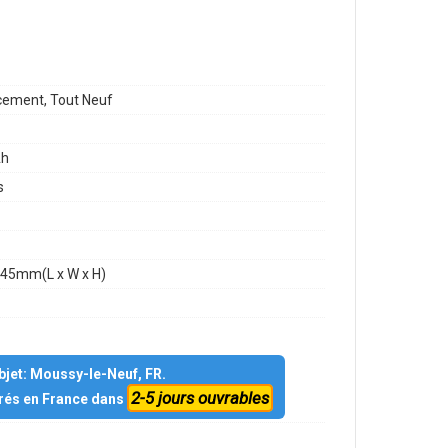
ement, Tout Neuf
h
s
45mm(L x W x H)
objet: Moussy-le-Neuf, FR.
2-5 jours ouvrables
vrés en France dans