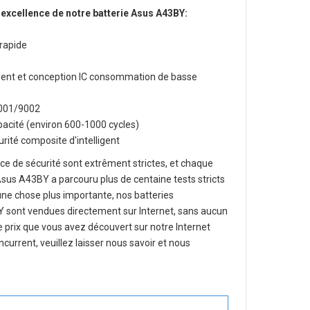
 excellence de notre
batterie Asus A43BY
:
rapide
lligent et conception IC consommation de basse
O9001/9002
apacité (environ 600-1000 cycles)
rité composite d'intelligent
e de sécurité sont extrêment strictes, et chaque
 Asus A43BY
a parcouru plus de centaine tests stricts
r une chose plus importante, nos
batteries
Y
sont vendues directement sur Internet, sans aucun
le prix que vous avez découvert sur notre Internet
urrent, veuillez laisser nous savoir et nous