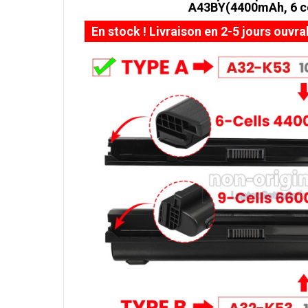
A43BY(4400mAh, 6 ce
En stock ! Livraison en 2-5 jours ouvra