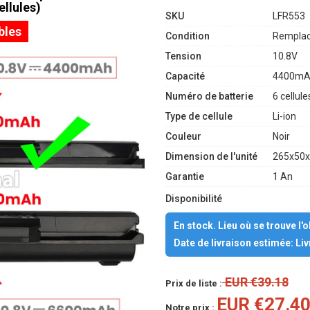
llules)
SKU
LFR553
bles
Condition
Remplac
Tension
10.8V
Capacité
4400mA
Numéro de batterie
6 cellule
Type de cellule
Li-ion
Couleur
Noir
Dimension de l'unité
265x50x
Garantie
1 An
Disponibilité
En stock. Lieu où se trouve l'
Date de livraison estimée: Li
EUR €39.18
Prix de liste :
EUR €27.4
Notre prix :