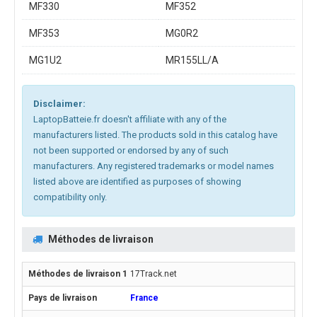
MF330
MF352
MF353
MG0R2
MG1U2
MR155LL/A
Disclaimer:
LaptopBatteie.fr doesn't affiliate with any of the
manufacturers listed. The products sold in this catalog have
not been supported or endorsed by any of such
manufacturers. Any registered trademarks or model names
listed above are identified as purposes of showing
compatibility only.
Méthodes de livraison
17Track.net
France