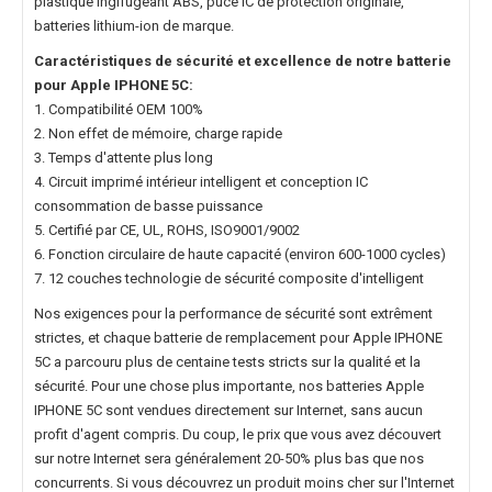
plastique ingifugeant ABS, puce IC de protection originale,
batteries lithium-ion de marque.
Caractéristiques de sécurité et excellence de notre
batterie
pour Apple IPHONE 5C
:
1. Compatibilité OEM 100%
2. Non effet de mémoire, charge rapide
3. Temps d'attente plus long
4. Circuit imprimé intérieur intelligent et conception IC
consommation de basse puissance
5. Certifié par CE, UL, ROHS, ISO9001/9002
6. Fonction circulaire de haute capacité (environ 600-1000 cycles)
7. 12 couches technologie de sécurité composite d'intelligent
Nos exigences pour la performance de sécurité sont extrêment
strictes, et chaque
batterie de remplacement pour Apple IPHONE
5C
a parcouru plus de centaine tests stricts sur la qualité et la
sécurité. Pour une chose plus importante, nos
batteries Apple
IPHONE 5C
sont vendues directement sur Internet, sans aucun
profit d'agent compris. Du coup, le prix que vous avez découvert
sur notre Internet sera généralement 20-50% plus bas que nos
concurrents. Si vous découvrez un produit moins cher sur l'Internet