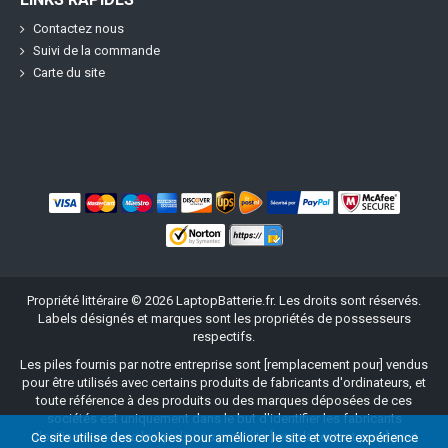
Contactez nous
Suivi de la commande
Carte du site
Propriété littéraire ©
2026
LaptopBatterie.fr
. Les droits sont réservés.
Labels désignés et marques sont les propriétés de possesseurs
respectifs.
Les piles fournis par notre entreprise sont [remplacement pour] vendus
pour être utilisés avec certains produits de fabricants d'ordinateurs, et
toute référence à des produits ou des marques déposées de ces
sociétés est uniquement dans le but d'identifier les fabricants
d'ordinateurs avec lesquels nos produits [remplacement pour] peut
Ce site utilise des cookies pour améliorer le site et votre expérience