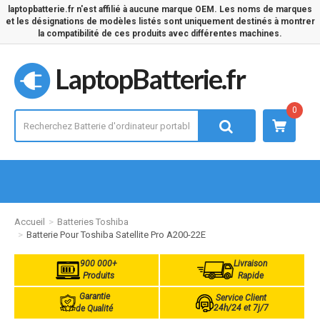
laptopbatterie.fr n'est affilié à aucune marque OEM. Les noms de marques
et les désignations de modèles listés sont uniquement destinés à montrer
la compatibilité de ces produits avec différentes machines.
LaptopBatterie.fr
0
Accueil
Batteries Toshiba
Batterie Pour Toshiba Satellite Pro A200-22E
900 000+
Livraison
Produits
Rapide
Garantie
Service Client
24h/24 et 7j/7
de Qualité