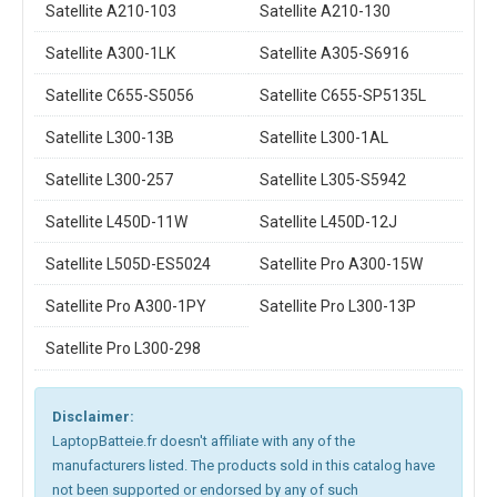
Satellite A210-103
Satellite A210-130
Satellite A300-1LK
Satellite A305-S6916
Satellite C655-S5056
Satellite C655-SP5135L
Satellite L300-13B
Satellite L300-1AL
Satellite L300-257
Satellite L305-S5942
Satellite L450D-11W
Satellite L450D-12J
Satellite L505D-ES5024
Satellite Pro A300-15W
Satellite Pro A300-1PY
Satellite Pro L300-13P
Satellite Pro L300-298
Disclaimer:
LaptopBatteie.fr doesn't affiliate with any of the
manufacturers listed. The products sold in this catalog have
not been supported or endorsed by any of such