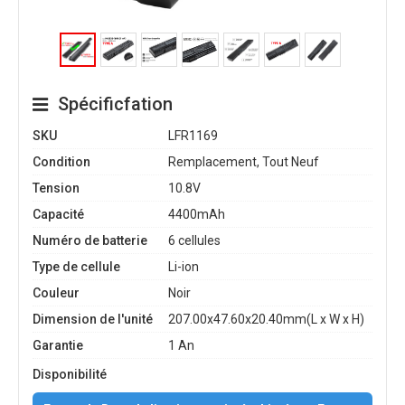
Spécificfation
SKU
LFR1169
Condition
Remplacement, Tout Neuf
Tension
10.8V
Capacité
4400mAh
Numéro de batterie
6 cellules
Type de cellule
Li-ion
Couleur
Noir
Dimension de l'unité
207.00x47.60x20.40mm(L x W x H)
Garantie
1 An
Disponibilité