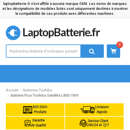
laptopbatterie.fr n'est affilié à aucune marque OEM. Les noms de marques
et les désignations de modèles listés sont uniquement destinés à montrer
la compatibilité de ces produits avec différentes machines.
LaptopBatterie.fr
0
Accueil
Batteries Toshiba
Batterie Pour Toshiba Satellite L850-1W9
900 000+
Livraison
Produits
Rapide
Garantie
Service Client
24h/24 et 7j/7
de Qualité