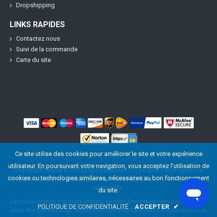
Dropshipping
LINKS RAPIDES
Contactez nous
Suivi de la commande
Carte du site
Ce site utilise des cookies pour améliorer le site et votre expérience
utilisateur. En poursuivant votre navigation, vous acceptez l'utilisation de
Propriété littéraire ©
2026
LaptopBatterie.fr
. Les droits sont réservés.
cookies ou technologies similaires, nécessaires au bon fonctionnement
Labels désignés et marques sont les propriétés de possesseurs
respectifs.
du site.
Les piles fournis par notre entreprise sont [remplacement pour] vendus
POLITIQUE DE CONFIDENTIALITÉ
ACCEPTER
✔
pour être utilisés avec certains produits de fabricants d'ordinateurs, et