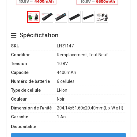
Spécificfation
SKU
LFR1147
Condition
Remplacement, Tout Neuf
Tension
10.8V
Capacité
4400mAh
Numéro de batterie
6 cellules
Type de cellule
Li-ion
Couleur
Noir
Dimension de l'unité
204.14x51.60x20.40mm(L x W x H)
Garantie
1 An
Disponibilité