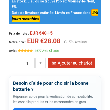
En stock. Lieu où se trouve l'objet: Moussy-le-Neuf,
FR.
2-5
Date de livraison estimée: Livrés en France dans
jours ouvrables
EUR €40.15
Prix de liste :
EUR €28.08
+ €1.59 Livraison
Notre prix :
Avis :
1677 Avis Clients
Ajouter au chariot
Besoin d’aide pour choisir la bonne
batterie ?
Réponse rapide pour la vérification de compatibilité,
les conseils produits et les commandes en gros.