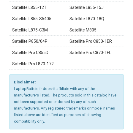
Satellite L855-12T
Satellite L855-15J
Satellite L855-S5405
Satellite L870-18Q
Satellite L875-C3M
Satellite M805
Satellite P850/04P
Satellite Pro C850-1ER
Satellite Pro C855D
Satellite Pro C870-1FL
Satellite Pro L870-172
Disclaimer:
LaptopBatteie.fr doesn't affiliate with any of the
manufacturers listed. The products sold in this catalog have
not been supported or endorsed by any of such
manufacturers. Any registered trademarks or model names
listed above are identified as purposes of showing
compatibility only.