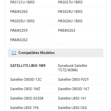
PA5121U-1BRS
PA5027U-1BRS
PABAS260
PA5024U-1BRS
PA5025U-1BRS
PA5026U-1BRS
PABAS259
PABAS263
PABAS262
Compatibles Modèles
SATELLITE L850-1W9
Dynabook Satellite
T572/W3MG
Satellite C850D-12C
Satellite C850-F02Y
Satellite C855-1WZ
Satellite C855D-16T
Satellite C855-S5358
Satellite L850-161
Satellite L850-1P6
Satellite L850-C6S