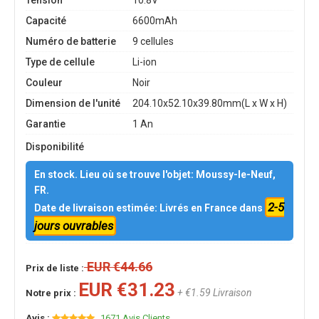
Tension
10.8V
Capacité
6600mAh
Numéro de batterie
9 cellules
Type de cellule
Li-ion
Couleur
Noir
Dimension de l'unité
204.10x52.10x39.80mm(L x W x H)
Garantie
1 An
Disponibilité
En stock. Lieu où se trouve l'objet: Moussy-le-Neuf,
FR.
2-5
Date de livraison estimée: Livrés en France dans
jours ouvrables
EUR €44.66
Prix de liste :
EUR €31.23
+ €1.59 Livraison
Notre prix :
Avis :
1671 Avis Clients