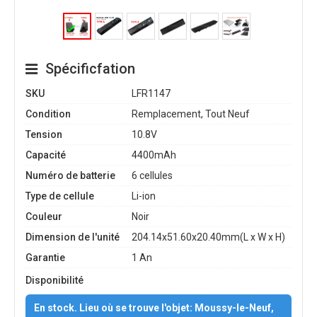
Spécificfation
SKU
LFR1147
Condition
Remplacement, Tout Neuf
Tension
10.8V
Capacité
4400mAh
Numéro de batterie
6 cellules
Type de cellule
Li-ion
Couleur
Noir
Dimension de l'unité
204.14x51.60x20.40mm(L x W x H)
Garantie
1 An
Disponibilité
En stock. Lieu où se trouve l'objet: Moussy-le-Neuf,