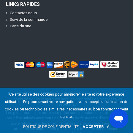
LINKS RAPIDES
Contactez nous
Suivi de la commande
Carte du site
Propriété littéraire ©
2026
LaptopBatterie.fr
. Les droits sont réservés.
Ce site utilise des cookies pour améliorer le site et votre expérience
Labels désignés et marques sont les propriétés de possesseurs
utilisateur. En poursuivant votre navigation, vous acceptez l'utilisation de
respectifs.
cookies ou technologies similaires, nécessaires au bon fonctionnement
Les piles fournis par notre entreprise sont [remplacement pour] vendus
du site.
pour être utilisés avec certains produits de fabricants d'ordinateurs, et
toute référence à des produits ou des marques déposées de ces
POLITIQUE DE CONFIDENTIALITÉ
ACCEPTER
✔
sociétés est uniquement dans le but d'identifier les fabricants