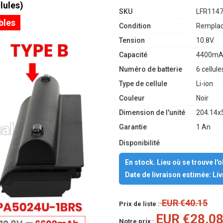
lules)
SKU
LFR114
bles
Condition
Remplac
Tension
10.8V
Capacité
4400mA
Numéro de batterie
6 cellule
Type de cellule
Li-ion
Couleur
Noir
Dimension de l'unité
204.14x
Garantie
1 An
Disponibilité
En stock. Lieu où se trouve l'
Date de livraison estimée: Li
EUR €40.15
Prix de liste :
EUR €28.0
Notre prix :