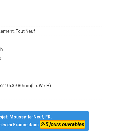
8
ement, Tout Neuf
h
s
52.10x39.80mm(L x W x H)
objet: Moussy-le-Neuf, FR.
2-5 jours ouvrables
vrés en France dans