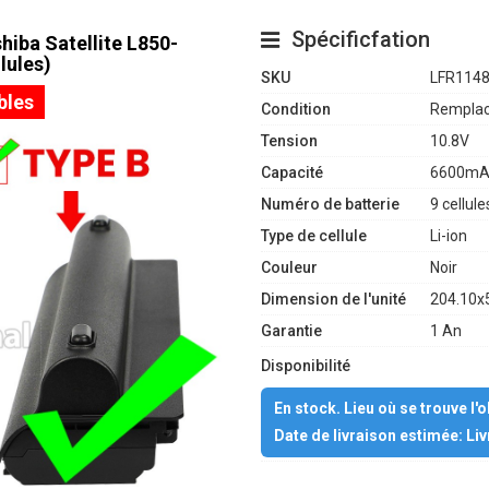
Spécificfation
hiba Satellite L850-
lules)
SKU
LFR114
bles
Condition
Remplac
Tension
10.8V
Capacité
6600mA
Numéro de batterie
9 cellule
Type de cellule
Li-ion
Couleur
Noir
Dimension de l'unité
204.10x
Garantie
1 An
Disponibilité
En stock. Lieu où se trouve l'
Date de livraison estimée: Li