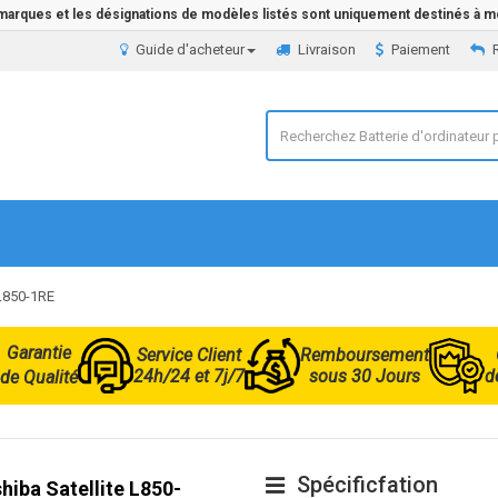
 marques et les désignations de modèles listés sont uniquement destinés à mo
Guide d'acheteur
Livraison
Paiement
 L850-1RE
Garantie
Service Client
Remboursement
24h/24 et 7j/7
sous 30 Jours
d
de Qualité
Spécificfation
hiba Satellite L850-