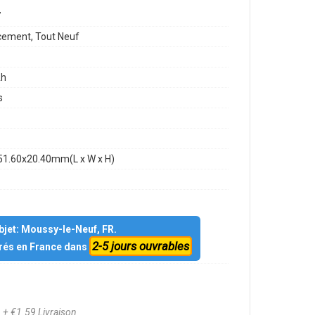
7
ement, Tout Neuf
h
s
51.60x20.40mm(L x W x H)
objet: Moussy-le-Neuf, FR.
2-5 jours ouvrables
vrés en France dans
8
+ €1.59 Livraison