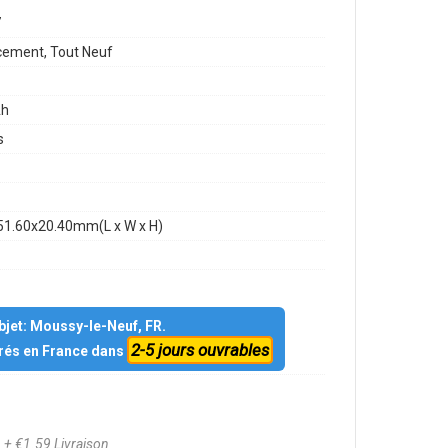
7
ement, Tout Neuf
h
s
51.60x20.40mm(L x W x H)
objet: Moussy-le-Neuf, FR.
2-5 jours ouvrables
vrés en France dans
8
+ €1.59 Livraison