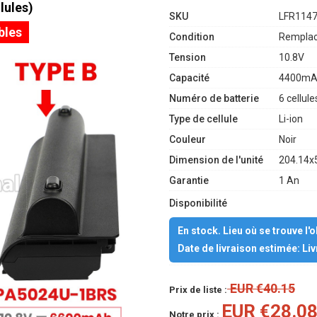
lules)
SKU
LFR114
bles
Condition
Remplac
Tension
10.8V
Capacité
4400mA
Numéro de batterie
6 cellule
Type de cellule
Li-ion
Couleur
Noir
Dimension de l'unité
204.14x
Garantie
1 An
Disponibilité
En stock. Lieu où se trouve l'
Date de livraison estimée: Li
EUR €40.15
Prix de liste :
EUR €28.0
Notre prix :