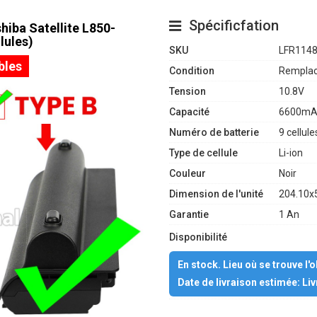
Spécificfation
hiba Satellite L850-
lules)
SKU
LFR114
bles
Condition
Remplac
Tension
10.8V
Capacité
6600mA
Numéro de batterie
9 cellule
Type de cellule
Li-ion
Couleur
Noir
Dimension de l'unité
204.10x
Garantie
1 An
Disponibilité
En stock. Lieu où se trouve l'
Date de livraison estimée: Li