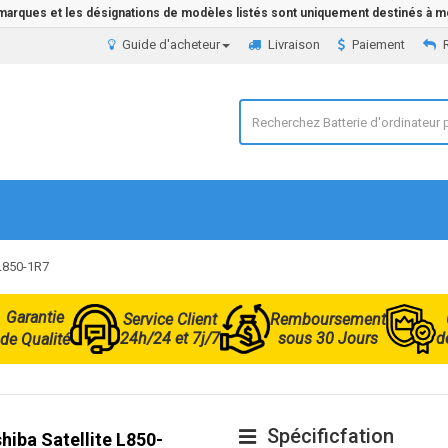
 marques et les désignations de modèles listés sont uniquement destinés à mo
Guide d'acheteur
Livraison
Paiement
 L850-1R7
Garantie
Service Client
Remboursement
24h/24 et 7j/7
sous 30 Jours
d
de Qualité
Spécificfation
hiba Satellite L850-