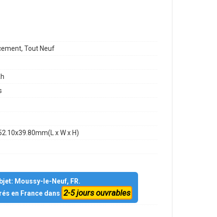
8
ement, Tout Neuf
h
s
52.10x39.80mm(L x W x H)
objet: Moussy-le-Neuf, FR.
2-5 jours ouvrables
vrés en France dans