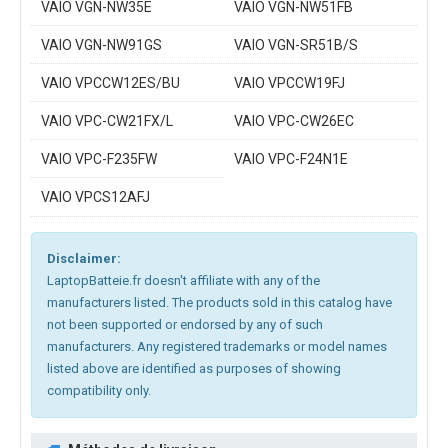
VAIO VGN-NW35E
VAIO VGN-NW51FB
VAIO VGN-NW91GS
VAIO VGN-SR51B/S
VAIO VPCCW12ES/BU
VAIO VPCCW19FJ
VAIO VPC-CW21FX/L
VAIO VPC-CW26EC
VAIO VPC-F235FW
VAIO VPC-F24N1E
VAIO VPCS12AFJ
Disclaimer:
LaptopBatteie.fr doesn't affiliate with any of the
manufacturers listed. The products sold in this catalog have
not been supported or endorsed by any of such
manufacturers. Any registered trademarks or model names
listed above are identified as purposes of showing
compatibility only.