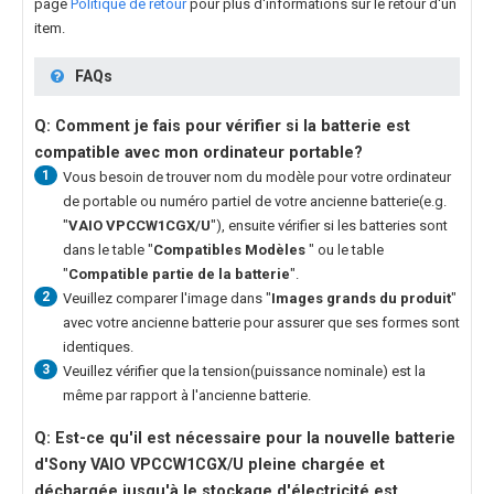
page
Politique de retour
pour plus d'informations sur le retour d'un
item.
FAQs
Q: Comment je fais pour vérifier si la batterie est
compatible avec mon ordinateur portable?
1
Vous besoin de trouver nom du modèle pour votre ordinateur
de portable ou numéro partiel de votre ancienne batterie(e.g.
"
VAIO VPCCW1CGX/U
"), ensuite vérifier si les batteries sont
dans le table "
Compatibles Modèles
" ou le table
"
Compatible partie de la batterie
".
2
Veuillez comparer l'image dans "
Images grands du produit
"
avec votre ancienne batterie pour assurer que ses formes sont
identiques.
3
Veuillez vérifier que la tension(puissance nominale) est la
même par rapport à l'ancienne batterie.
Q: Est-ce qu'il est nécessaire pour la nouvelle
batterie
d'Sony VAIO VPCCW1CGX/U
pleine chargée et
déchargée jusqu'à le stockage d'électricité est