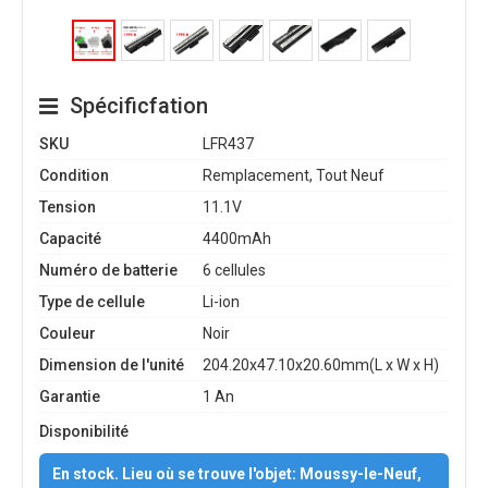
Spécificfation
SKU
LFR437
Condition
Remplacement, Tout Neuf
Tension
11.1V
Capacité
4400mAh
Numéro de batterie
6 cellules
Type de cellule
Li-ion
Couleur
Noir
Dimension de l'unité
204.20x47.10x20.60mm(L x W x H)
Garantie
1 An
Disponibilité
En stock. Lieu où se trouve l'objet: Moussy-le-Neuf,