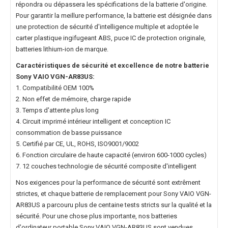
répondra ou dépassera les spécifications de la batterie d'origine.
Pour garantir la meillure performance, la batterie est désignée dans
une protection de sécurité d'intelligence multiple et adoptée le
carter plastique ingifugeant ABS, puce IC de protection originale,
batteries lithium-ion de marque.
Caractéristiques de sécurité et excellence de notre
batterie
Sony VAIO VGN-AR83US
:
1. Compatibilité OEM 100%
2. Non effet de mémoire, charge rapide
3. Temps d'attente plus long
4. Circuit imprimé intérieur intelligent et conception IC
consommation de basse puissance
5. Certifié par CE, UL, ROHS, ISO9001/9002
6. Fonction circulaire de haute capacité (environ 600-1000 cycles)
7. 12 couches technologie de sécurité composite d'intelligent
Nos exigences pour la performance de sécurité sont extrêment
strictes, et chaque
batterie de remplacement pour Sony VAIO VGN-
AR83US
a parcouru plus de centaine tests stricts sur la qualité et la
sécurité. Pour une chose plus importante, nos
batteries
d'ordinateur portable Sony VAIO VGN-AR83US
sont vendues