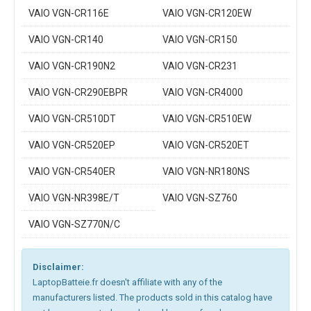
VAIO VGN-CR116E
VAIO VGN-CR120EW
VAIO VGN-CR140
VAIO VGN-CR150
VAIO VGN-CR190N2
VAIO VGN-CR231
VAIO VGN-CR290EBPR
VAIO VGN-CR4000
VAIO VGN-CR510DT
VAIO VGN-CR510EW
VAIO VGN-CR520EP
VAIO VGN-CR520ET
VAIO VGN-CR540ER
VAIO VGN-NR180NS
VAIO VGN-NR398E/T
VAIO VGN-SZ760
VAIO VGN-SZ770N/C
Disclaimer:
LaptopBatteie.fr doesn't affiliate with any of the
manufacturers listed. The products sold in this catalog have