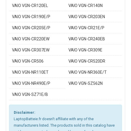
VAIO VGN-CR120EL
VAIO VGN-CR140N
VAIO VGN-CR190E/P
VAIO VGN-CR203EN
VAIO VGN-CR205E/P
VAIO VGN-CR21E/P
VAIO VGN-CR220EW
VAIO VGN-CR240EB
VAIO VGN-CR307EW
VAIO VGN-CR309E
VAIO VGN-CR506
VAIO VGN-CR520DR
VAIO VGN-NR110ET
VAIO VGN-NR360E/T
VAIO VGN-NR490E/P
VAIO VGN-SZ562N
VAIO VGN-SZ71E/B
Disclaimer:
LaptopBatteie.fr doesn't affiliate with any of the
manufacturers listed. The products sold in this catalog have