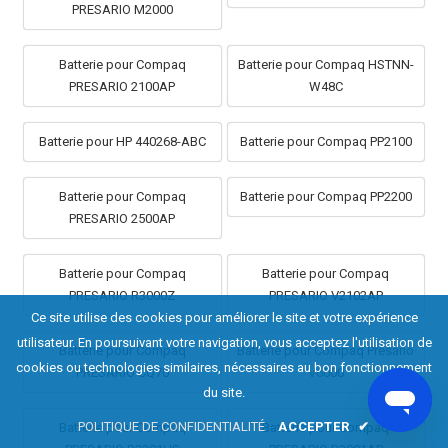
PRESARIO M2000
Batterie pour Compaq
Batterie pour Compaq HSTNN-
PRESARIO 2100AP
W48C
Batterie pour HP 440268-ABC
Batterie pour Compaq PP2100
Batterie pour Compaq
Batterie pour Compaq PP2200
PRESARIO 2500AP
Batterie pour Compaq
Batterie pour Compaq
PRESARIO R3000Z
PRESARIO V2102AP
Ce site utilise des cookies pour améliorer le site et votre expérience
utilisateur. En poursuivant votre navigation, vous acceptez l'utilisation de
Batterie pour Compaq
Batterie pour Compaq Presario
cookies ou technologies similaires, nécessaires au bon fonctionnement
PRESARIO CQ70
V6000
du site.
POLITIQUE DE CONFIDENTIALITÉ
ACCEPTER
✔
Batterie pour Compaq
Batterie pour Compaq