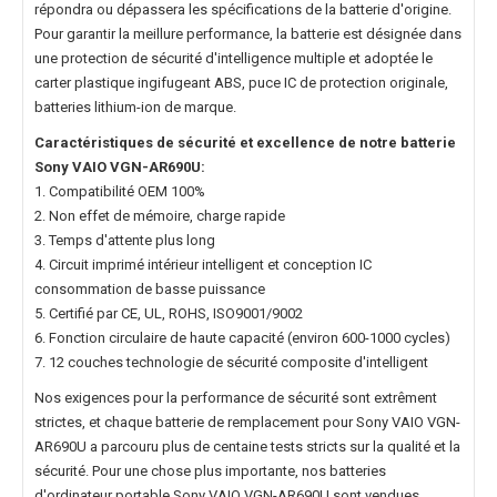
répondra ou dépassera les spécifications de la batterie d'origine.
Pour garantir la meillure performance, la batterie est désignée dans
une protection de sécurité d'intelligence multiple et adoptée le
carter plastique ingifugeant ABS, puce IC de protection originale,
batteries lithium-ion de marque.
Caractéristiques de sécurité et excellence de notre
batterie
Sony VAIO VGN-AR690U
:
1. Compatibilité OEM 100%
2. Non effet de mémoire, charge rapide
3. Temps d'attente plus long
4. Circuit imprimé intérieur intelligent et conception IC
consommation de basse puissance
5. Certifié par CE, UL, ROHS, ISO9001/9002
6. Fonction circulaire de haute capacité (environ 600-1000 cycles)
7. 12 couches technologie de sécurité composite d'intelligent
Nos exigences pour la performance de sécurité sont extrêment
strictes, et chaque
batterie de remplacement pour Sony VAIO VGN-
AR690U
a parcouru plus de centaine tests stricts sur la qualité et la
sécurité. Pour une chose plus importante, nos
batteries
d'ordinateur portable Sony VAIO VGN-AR690U
sont vendues