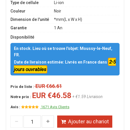
Type de cellule
Li-ion
Couleur
Noir
Dimension de l'unité
*mm(L x W x H)
Garantie
1 An
Disponibilité
En stock. Lieu où se trouve l'objet: Moussy-le-Neuf,
FR.
2-5
Date de livraison estimée: Livrés en France dans
jours ouvrables
EUR €66.61
Prix de liste :
EUR €46.58
+ €1.59 Livraison
Notre prix :
Avis :
1671 Avis Clients
Ajouter au chariot