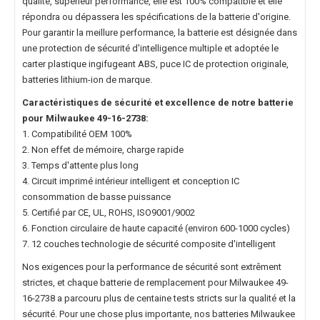
qualité, supérieur performance, elle est 100% compatible et elle
répondra ou dépassera les spécifications de la batterie d'origine.
Pour garantir la meillure performance, la batterie est désignée dans
une protection de sécurité d'intelligence multiple et adoptée le
carter plastique ingifugeant ABS, puce IC de protection originale,
batteries lithium-ion de marque.
Caractéristiques de sécurité et excellence de notre
batterie
pour Milwaukee 49-16-2738
:
1. Compatibilité OEM 100%
2. Non effet de mémoire, charge rapide
3. Temps d'attente plus long
4. Circuit imprimé intérieur intelligent et conception IC
consommation de basse puissance
5. Certifié par CE, UL, ROHS, ISO9001/9002
6. Fonction circulaire de haute capacité (environ 600-1000 cycles)
7. 12 couches technologie de sécurité composite d'intelligent
Nos exigences pour la performance de sécurité sont extrêment
strictes, et chaque
batterie de remplacement pour Milwaukee 49-
16-2738
a parcouru plus de centaine tests stricts sur la qualité et la
sécurité. Pour une chose plus importante, nos
batteries Milwaukee