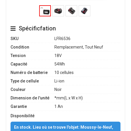
Spécificfation
SKU
LFR6536
Condition
Remplacement, Tout Neuf
Tension
18V
Capacité
54Wh
Numéro de batterie
10 cellules
Type de cellule
Li-ion
Couleur
Noir
Dimension de l'unité
*mm(L x W x H)
Garantie
1 An
Disponibilité
En stock. Lieu où se trouve l'objet: Moussy-le-Neuf,