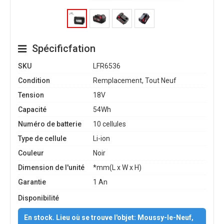
Spécificfation
SKU
LFR6536
Condition
Remplacement, Tout Neuf
Tension
18V
Capacité
54Wh
Numéro de batterie
10 cellules
Type de cellule
Li-ion
Couleur
Noir
Dimension de l'unité
*mm(L x W x H)
Garantie
1 An
Disponibilité
En stock. Lieu où se trouve l'objet: Moussy-le-Neuf,