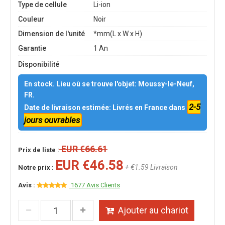
Type de cellule
Li-ion
Couleur
Noir
Dimension de l'unité
*mm(L x W x H)
Garantie
1 An
Disponibilité
En stock. Lieu où se trouve l'objet: Moussy-le-Neuf,
FR.
2-5
Date de livraison estimée: Livrés en France dans
jours ouvrables
EUR €66.61
Prix de liste :
EUR €46.58
+ €1.59 Livraison
Notre prix :
Avis :
1677 Avis Clients
Ajouter au chariot