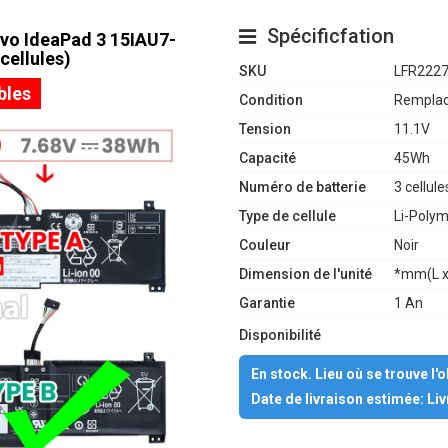
Spécificfation
ovo IdeaPad 3 15IAU7-
ellules)
SKU
LFR222
bles
Condition
Remplac
Tension
11.1V
Capacité
45Wh
Numéro de batterie
3 cellule
Type de cellule
Li-Poly
Couleur
Noir
Dimension de l'unité
*mm(L x
Garantie
1 An
Disponibilité
En stock. Lieu où se trouve l'
Date de livraison estimée: Li