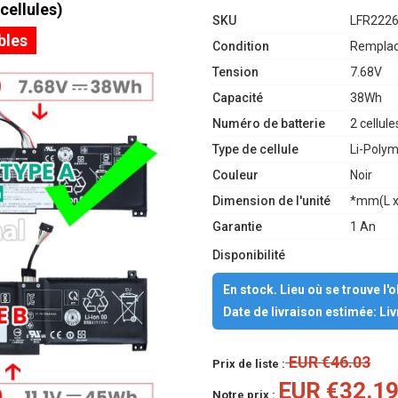
ellules)
SKU
LFR222
bles
Condition
Remplac
Tension
7.68V
Capacité
38Wh
Numéro de batterie
2 cellule
Type de cellule
Li-Poly
Couleur
Noir
Dimension de l'unité
*mm(L x
Garantie
1 An
Disponibilité
En stock. Lieu où se trouve l'
Date de livraison estimée: Li
EUR €46.03
Prix de liste :
EUR €32.1
Notre prix :