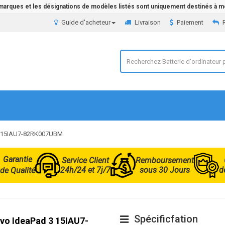
 marques et les désignations de modèles listés sont uniquement destinés à mo
Guide d'acheteur
Livraison
Paiement
 3 15IAU7-82RK007UBM
Garantie
Service Client
Remboursement
24h/24 et 7j/7
sous 30 Jours
d
de Qualité
Spécificfation
ovo IdeaPad 3 15IAU7-