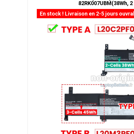
82RK007UBM(38Wh, 2 c
En stock ! Livraison en 2-5 jours ouvra