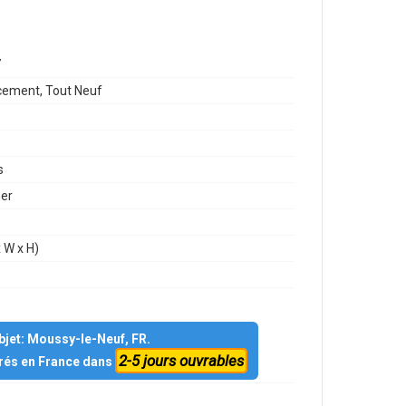
7
ement, Tout Neuf
s
mer
 W x H)
objet: Moussy-le-Neuf, FR.
2-5 jours ouvrables
vrés en France dans