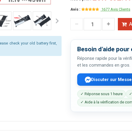
Avis :
1677 Avis Clients
A
ease check your old battery first,
Besoin d’aide pour 
Réponse rapide pour la vérifi
et les commandes en gros.
Discuter sur Mess
✓ Réponse sous 1 heure
✓
✓ Aide à la vérification de com