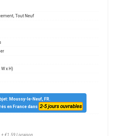
6
ement, Tout Neuf
s
mer
 W x H)
objet: Moussy-le-Neuf, FR.
2-5 jours ouvrables
vrés en France dans
9
+ €1.59 Livraison